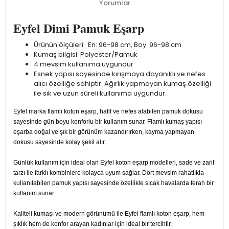
Yorumlar
Eyfel Dimi Pamuk Eşarp
Ürünün ölçüleri: En: 96-98 cm, Boy: 96-98 cm
Kumaş bilgisi: Polyester/Pamuk
4 mevsim kullanıma uygundur
Esnek yapısı sayesinde kırışmaya dayanıklı ve nefes
alıcı özelliğe sahiptir. Ağırlık yapmayan kumaş özelliği
ile sık ve uzun süreli kullanıma uygundur.
Eyfel marka flamlı koton eşarp, hafif ve nefes alabilen pamuk dokusu
sayesinde gün boyu konforlu bir kullanım sunar. Flamlı kumaş yapısı
eşarba doğal ve şık bir görünüm kazandırırken, kayma yapmayan
dokusu sayesinde kolay şekil alır.
Günlük kullanım için ideal olan Eyfel koton eşarp modelleri, sade ve zarif
tarzı ile farklı kombinlere kolayca uyum sağlar. Dört mevsim rahatlıkla
kullanılabilen pamuk yapısı sayesinde özellikle sıcak havalarda ferah bir
kullanım sunar.
Kaliteli kumaşı ve modern görünümü ile Eyfel flamlı koton eşarp, hem
şıklık hem de konfor arayan kadınlar için ideal bir tercihtir.