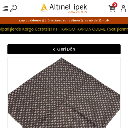
0
Kapıda Ödeme 🛒 | Tüm Dünya'ya Teslimat 🚀 | Sektörde 25. YIL 🧿
iparişlerde Kargo Ücretsiz! PTT KARGO-KAPIDA ÖDEME (Satışlarımı
Geri Dön