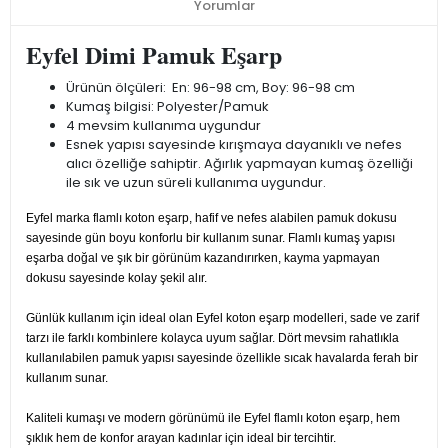
Yorumlar
Eyfel Dimi Pamuk Eşarp
Ürünün ölçüleri: En: 96-98 cm, Boy: 96-98 cm
Kumaş bilgisi: Polyester/Pamuk
4 mevsim kullanıma uygundur
Esnek yapısı sayesinde kırışmaya dayanıklı ve nefes
alıcı özelliğe sahiptir. Ağırlık yapmayan kumaş özelliği
ile sık ve uzun süreli kullanıma uygundur.
Eyfel marka flamlı koton eşarp, hafif ve nefes alabilen pamuk dokusu
sayesinde gün boyu konforlu bir kullanım sunar. Flamlı kumaş yapısı
eşarba doğal ve şık bir görünüm kazandırırken, kayma yapmayan
dokusu sayesinde kolay şekil alır.
Günlük kullanım için ideal olan Eyfel koton eşarp modelleri, sade ve zarif
tarzı ile farklı kombinlere kolayca uyum sağlar. Dört mevsim rahatlıkla
kullanılabilen pamuk yapısı sayesinde özellikle sıcak havalarda ferah bir
kullanım sunar.
Kaliteli kumaşı ve modern görünümü ile Eyfel flamlı koton eşarp, hem
şıklık hem de konfor arayan kadınlar için ideal bir tercihtir.