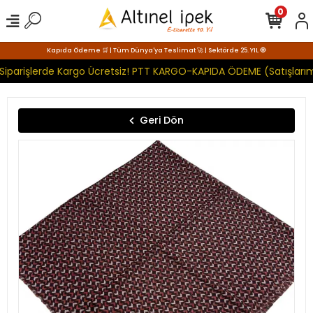
0
Kapıda Ödeme 🛒 | Tüm Dünya'ya Teslimat 🚀 | Sektörde 25. YIL 🧿
Siparişlerde Kargo Ücretsiz! PTT KARGO-KAPIDA ÖDEME (Satışlarım
Geri Dön