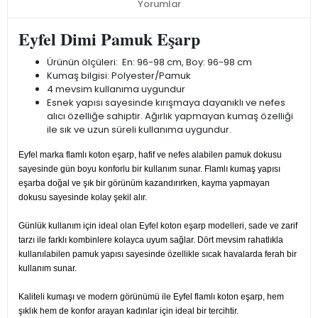
Yorumlar
Eyfel Dimi Pamuk Eşarp
Ürünün ölçüleri: En: 96-98 cm, Boy: 96-98 cm
Kumaş bilgisi: Polyester/Pamuk
4 mevsim kullanıma uygundur
Esnek yapısı sayesinde kırışmaya dayanıklı ve nefes
alıcı özelliğe sahiptir. Ağırlık yapmayan kumaş özelliği
ile sık ve uzun süreli kullanıma uygundur.
Eyfel marka flamlı koton eşarp, hafif ve nefes alabilen pamuk dokusu
sayesinde gün boyu konforlu bir kullanım sunar. Flamlı kumaş yapısı
eşarba doğal ve şık bir görünüm kazandırırken, kayma yapmayan
dokusu sayesinde kolay şekil alır.
Günlük kullanım için ideal olan Eyfel koton eşarp modelleri, sade ve zarif
tarzı ile farklı kombinlere kolayca uyum sağlar. Dört mevsim rahatlıkla
kullanılabilen pamuk yapısı sayesinde özellikle sıcak havalarda ferah bir
kullanım sunar.
Kaliteli kumaşı ve modern görünümü ile Eyfel flamlı koton eşarp, hem
şıklık hem de konfor arayan kadınlar için ideal bir tercihtir.