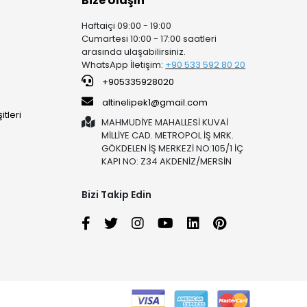
Bize Ulaşın
Haftaiçi 09:00 - 19:00
Cumartesi 10:00 - 17:00 saatleri
arasında ulaşabilirsiniz.
WhatsApp İletişim:
+90 53
3 592 80 20
+905335928020
altinelipek1@gmail.com
tleri
MAHMUDİYE MAHALLESİ KUVAİ
MİLLİYE CAD. METROPOL İŞ MRK.
GÖKDELEN İŞ MERKEZİ NO:105/1 İÇ
KAPI NO: Z34 AKDENİZ/MERSİN
Bizi Takip Edin