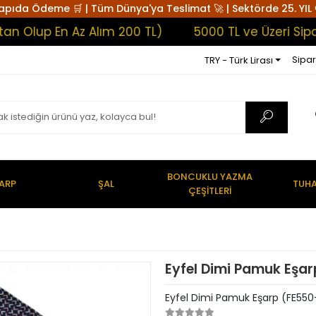
apıda Ödeme 🛒 | Tüm Dünya'ya Teslimat 🚀 | Sektörde 25. YIL 
lup En Az Alım 200 TL)
5000 TL ve Üzeri Siparişl
Sipar
TRY - Türk Lirası
BONCUKLU YAZMA
ARP
ŞAL
TUHA
ÇEŞİTLERİ
Eyfel Dimi Pamuk Eşa
Eyfel Dimi Pamuk Eşarp (FE55