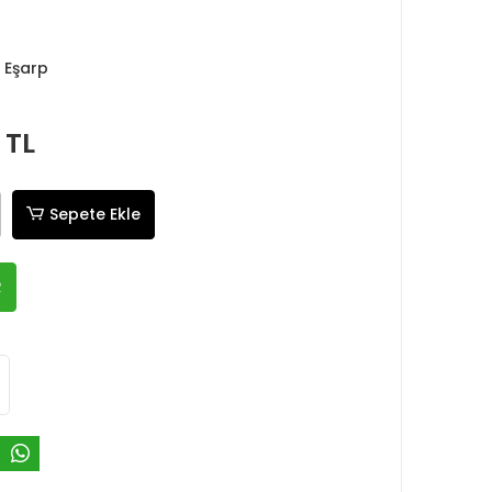
 Eşarp
 TL
Sepete Ekle
R