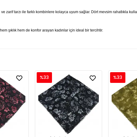
 ve zarif tarzı ile farklı kombinlere kolayca uyum sağlar. Dört mevsim rahatlıkla kul
em şıklık hem de konfor arayan kadınlar için ideal bir tercihtir.
%33
%33