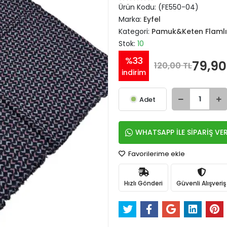
Ürün Kodu:
(FE550-04)
Marka:
Eyfel
Kategori:
Pamuk&Keten Flamlı
Stok:
10
%33
79,90
120,00 TL
indirim
Adet
WHATSAPP İLE SİPARİŞ VE
Favorilerime ekle
Hızlı Gönderi
Güvenli Alışveriş