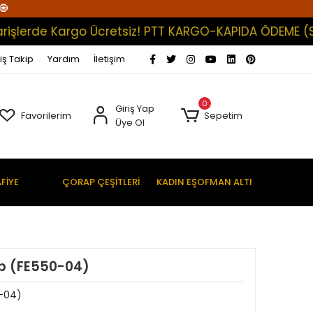
🧿
erde Kargo Ücretsiz! PTT KARGO-KAPIDA ÖDEME (Satışl
iş Takip
Yardım
İletişim
0
Giriş Yap
Favorilerim
Sepetim
Üye Ol
FİYE
ÇORAP ÇEŞİTLERİ
KADIN EŞOFMAN ALTI
rp (FE550-04)
0-04)