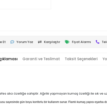
e Et
Yorum Yaz
Karşılaştır
Fiyat Alarmı
Tel
çıklaması
Garanti ve Teslimat
Taksit Seçenekleri
Yo
es alıcı özelliğe sahiptir. Ağırlık yapmayan kumaş özelliği ile sık ve 
dokusu sayesinde gün boyu konforlu bir kullanım sunar. Flamlı kumaş yapısı eşarba