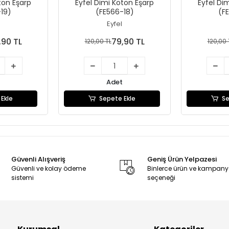
ton Eşarp
Eyfel Dimi Koton Eşarp
Eyfel Di
19)
(FE566-18)
(F
Eyfel
,90 TL
79,90 TL
120,00 TL
120,00 
Adet
Ekle
Sepete Ekle
Se
Güvenli Alışveriş
Geniş Ürün Yelpazesi
Güvenli ve kolay ödeme
Binlerce ürün ve kampan
sistemi
seçeneği