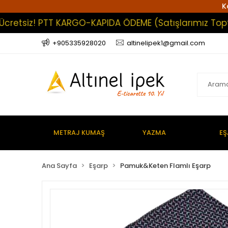
K
tsiz! PTT KARGO-KAPIDA ÖDEME (Satışlarımız Toptan O
+905335928020
altinelipek1@gmail.com
METRAJ KUMAŞ
YAZMA
EŞ
Ana Sayfa
Eşarp
Pamuk&Keten Flamlı Eşarp