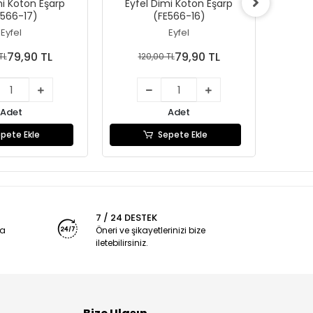
mi Koton Eşarp
Eyfel Dimi Koton Eşarp
Eyfe
E566-17)
(FE566-16)
Eyfel
Eyfel
79,90 TL
79,90 TL
TL
120,00 TL
1
Adet
Adet
pete Ekle
Sepete Ekle
7 / 24 DESTEK
ya
Öneri ve şikayetlerinizi bize
iletebilirsiniz.