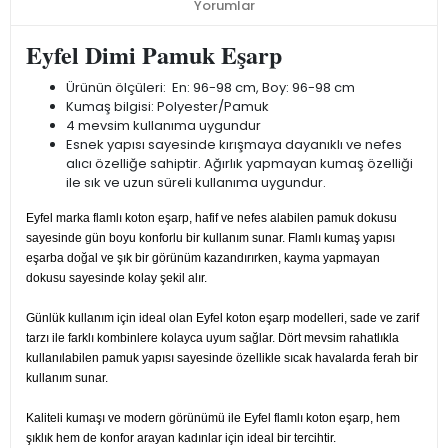
Yorumlar
Eyfel Dimi Pamuk Eşarp
Ürünün ölçüleri: En: 96-98 cm, Boy: 96-98 cm
Kumaş bilgisi: Polyester/Pamuk
4 mevsim kullanıma uygundur
Esnek yapısı sayesinde kırışmaya dayanıklı ve nefes
alıcı özelliğe sahiptir. Ağırlık yapmayan kumaş özelliği
ile sık ve uzun süreli kullanıma uygundur.
Eyfel marka flamlı koton eşarp, hafif ve nefes alabilen pamuk dokusu
sayesinde gün boyu konforlu bir kullanım sunar. Flamlı kumaş yapısı
eşarba doğal ve şık bir görünüm kazandırırken, kayma yapmayan
dokusu sayesinde kolay şekil alır.
Günlük kullanım için ideal olan Eyfel koton eşarp modelleri, sade ve zarif
tarzı ile farklı kombinlere kolayca uyum sağlar. Dört mevsim rahatlıkla
kullanılabilen pamuk yapısı sayesinde özellikle sıcak havalarda ferah bir
kullanım sunar.
Kaliteli kumaşı ve modern görünümü ile Eyfel flamlı koton eşarp, hem
şıklık hem de konfor arayan kadınlar için ideal bir tercihtir.