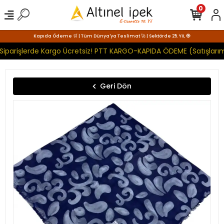
0
Kapıda Ödeme 🛒 | Tüm Dünya'ya Teslimat 🚀 | Sektörde 25. YIL 🧿
Siparişlerde Kargo Ücretsiz! PTT KARGO-KAPIDA ÖDEME (Satışlarım
Geri Dön