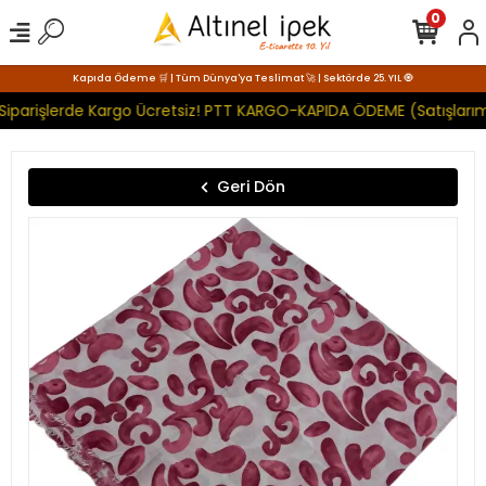
0
Kapıda Ödeme 🛒 | Tüm Dünya'ya Teslimat 🚀 | Sektörde 25. YIL 🧿
Siparişlerde Kargo Ücretsiz! PTT KARGO-KAPIDA ÖDEME (Satışlarım
Geri Dön