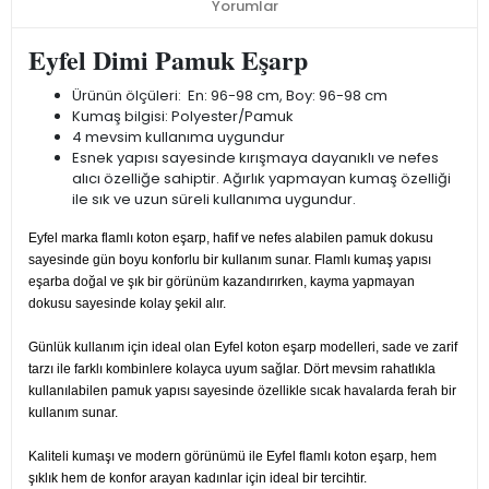
Yorumlar
Eyfel Dimi Pamuk Eşarp
Ürünün ölçüleri: En: 96-98 cm, Boy: 96-98 cm
Kumaş bilgisi: Polyester/Pamuk
4 mevsim kullanıma uygundur
Esnek yapısı sayesinde kırışmaya dayanıklı ve nefes
alıcı özelliğe sahiptir. Ağırlık yapmayan kumaş özelliği
ile sık ve uzun süreli kullanıma uygundur.
Eyfel marka flamlı koton eşarp, hafif ve nefes alabilen pamuk dokusu
sayesinde gün boyu konforlu bir kullanım sunar. Flamlı kumaş yapısı
eşarba doğal ve şık bir görünüm kazandırırken, kayma yapmayan
dokusu sayesinde kolay şekil alır.
Günlük kullanım için ideal olan Eyfel koton eşarp modelleri, sade ve zarif
tarzı ile farklı kombinlere kolayca uyum sağlar. Dört mevsim rahatlıkla
kullanılabilen pamuk yapısı sayesinde özellikle sıcak havalarda ferah bir
kullanım sunar.
Kaliteli kumaşı ve modern görünümü ile Eyfel flamlı koton eşarp, hem
şıklık hem de konfor arayan kadınlar için ideal bir tercihtir.