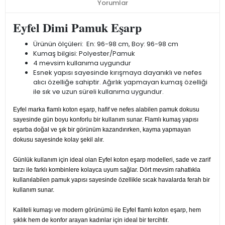
Yorumlar
Eyfel Dimi Pamuk Eşarp
Ürünün ölçüleri: En: 96-98 cm, Boy: 96-98 cm
Kumaş bilgisi: Polyester/Pamuk
4 mevsim kullanıma uygundur
Esnek yapısı sayesinde kırışmaya dayanıklı ve nefes
alıcı özelliğe sahiptir. Ağırlık yapmayan kumaş özelliği
ile sık ve uzun süreli kullanıma uygundur.
Eyfel marka flamlı koton eşarp, hafif ve nefes alabilen pamuk dokusu
sayesinde gün boyu konforlu bir kullanım sunar. Flamlı kumaş yapısı
eşarba doğal ve şık bir görünüm kazandırırken, kayma yapmayan
dokusu sayesinde kolay şekil alır.
Günlük kullanım için ideal olan Eyfel koton eşarp modelleri, sade ve zarif
tarzı ile farklı kombinlere kolayca uyum sağlar. Dört mevsim rahatlıkla
kullanılabilen pamuk yapısı sayesinde özellikle sıcak havalarda ferah bir
kullanım sunar.
Kaliteli kumaşı ve modern görünümü ile Eyfel flamlı koton eşarp, hem
şıklık hem de konfor arayan kadınlar için ideal bir tercihtir.