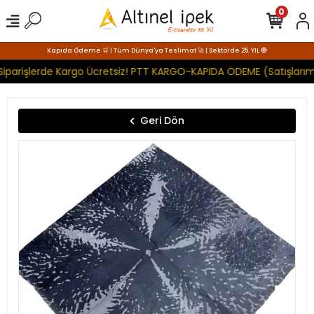
0
Kapıda Ödeme 🛒 | Tüm Dünya'ya Teslimat 🚀 | Sektörde 25. YIL 🧿
Siparişlerde Kargo Ücretsiz! PTT KARGO-KAPIDA ÖDEME (Satışlarımı
Geri Dön