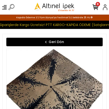
0
Kapıda Ödeme 🛒 | Tüm Dünya'ya Teslimat 🚀 | Sektörde 25. YIL 🧿
Siparişlerde Kargo Ücretsiz! PTT KARGO-KAPIDA ÖDEME (Satışlarım
Geri Dön