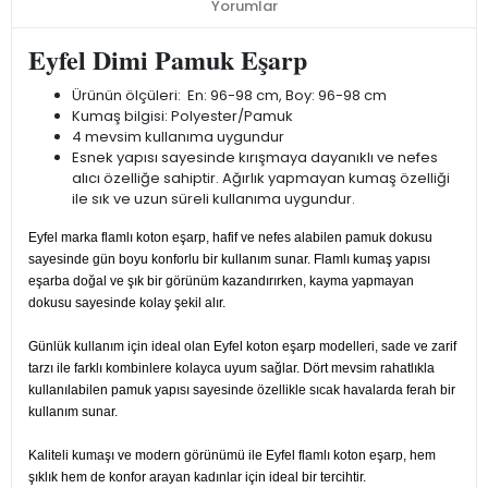
Yorumlar
Eyfel Dimi Pamuk Eşarp
Ürünün ölçüleri: En: 96-98 cm, Boy: 96-98 cm
Kumaş bilgisi: Polyester/Pamuk
4 mevsim kullanıma uygundur
Esnek yapısı sayesinde kırışmaya dayanıklı ve nefes
alıcı özelliğe sahiptir. Ağırlık yapmayan kumaş özelliği
ile sık ve uzun süreli kullanıma uygundur.
Eyfel marka flamlı koton eşarp, hafif ve nefes alabilen pamuk dokusu
sayesinde gün boyu konforlu bir kullanım sunar. Flamlı kumaş yapısı
eşarba doğal ve şık bir görünüm kazandırırken, kayma yapmayan
dokusu sayesinde kolay şekil alır.
Günlük kullanım için ideal olan Eyfel koton eşarp modelleri, sade ve zarif
tarzı ile farklı kombinlere kolayca uyum sağlar. Dört mevsim rahatlıkla
kullanılabilen pamuk yapısı sayesinde özellikle sıcak havalarda ferah bir
kullanım sunar.
Kaliteli kumaşı ve modern görünümü ile Eyfel flamlı koton eşarp, hem
şıklık hem de konfor arayan kadınlar için ideal bir tercihtir.