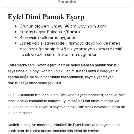
Yorumlar
Eyfel Dimi Pamuk Eşarp
Ürünün ölçüleri: En: 96-98 cm, Boy: 96-98 cm
Kumaş bilgisi: Polyester/Pamuk
4 mevsim kullanıma uygundur
Esnek yapısı sayesinde kırışmaya dayanıklı ve nefes
alıcı özelliğe sahiptir. Ağırlık yapmayan kumaş özelliği
ile sık ve uzun süreli kullanıma uygundur.
Eyfel marka flamlı koton eşarp, hafif ve nefes alabilen pamuk dokusu
sayesinde gün boyu konforlu bir kullanım sunar. Flamlı kumaş yapısı
eşarba doğal ve şık bir görünüm kazandırırken, kayma yapmayan
dokusu sayesinde kolay şekil alır.
Günlük kullanım için ideal olan Eyfel koton eşarp modelleri, sade ve zarif
tarzı ile farklı kombinlere kolayca uyum sağlar. Dört mevsim rahatlıkla
kullanılabilen pamuk yapısı sayesinde özellikle sıcak havalarda ferah bir
kullanım sunar.
Kaliteli kumaşı ve modern görünümü ile Eyfel flamlı koton eşarp, hem
şıklık hem de konfor arayan kadınlar için ideal bir tercihtir.