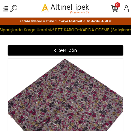
0
Kapıda Ödeme 🛒 | Tüm Dünya'ya Teslimat 🚀 | Sektörde 25. YIL 🧿
Siparişlerde Kargo Ücretsiz! PTT KARGO-KAPIDA ÖDEME (Satışlarım
Geri Dön