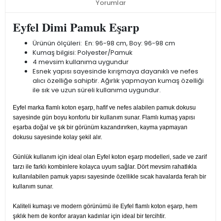
Yorumlar
Eyfel Dimi Pamuk Eşarp
Ürünün ölçüleri: En: 96-98 cm, Boy: 96-98 cm
Kumaş bilgisi: Polyester/Pamuk
4 mevsim kullanıma uygundur
Esnek yapısı sayesinde kırışmaya dayanıklı ve nefes
alıcı özelliğe sahiptir. Ağırlık yapmayan kumaş özelliği
ile sık ve uzun süreli kullanıma uygundur.
Eyfel marka flamlı koton eşarp, hafif ve nefes alabilen pamuk dokusu
sayesinde gün boyu konforlu bir kullanım sunar. Flamlı kumaş yapısı
eşarba doğal ve şık bir görünüm kazandırırken, kayma yapmayan
dokusu sayesinde kolay şekil alır.
Günlük kullanım için ideal olan Eyfel koton eşarp modelleri, sade ve zarif
tarzı ile farklı kombinlere kolayca uyum sağlar. Dört mevsim rahatlıkla
kullanılabilen pamuk yapısı sayesinde özellikle sıcak havalarda ferah bir
kullanım sunar.
Kaliteli kumaşı ve modern görünümü ile Eyfel flamlı koton eşarp, hem
şıklık hem de konfor arayan kadınlar için ideal bir tercihtir.