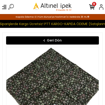
0
Kapıda Ödeme 🛒 | Tüm Dünya'ya Teslimat 🚀 | Sektörde 25. YIL 🧿
Siparişlerde Kargo Ücretsiz! PTT KARGO-KAPIDA ÖDEME (Satışlarım
Geri Dön