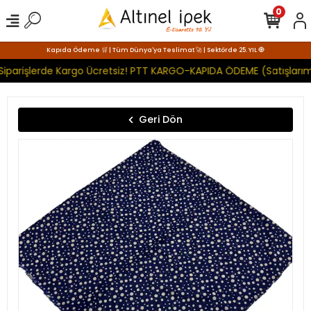
0
Kapıda Ödeme 🛒 | Tüm Dünya'ya Teslimat 🚀 | Sektörde 25. YIL 🧿
Siparişlerde Kargo Ücretsiz! PTT KARGO-KAPIDA ÖDEME (Satışlarım
Geri Dön