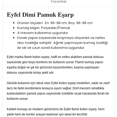
Yorumlar
Eyfel Dimi Pamuk Eşarp
Ürünün ölçüleri: En: 96-98 cm, Boy: 96-98 cm
Kumaş bilgisi: Polyester/Pamuk
4 mevsim kullanıma uygundur
Esnek yapısı sayesinde kırışmaya dayanıklı ve nefes
alıcı özelliğe sahiptir. Ağırlık yapmayan kumaş özelliği
ile sık ve uzun süreli kullanıma uygundur.
Eyfel marka flamlı koton eşarp, hafif ve nefes alabilen pamuk dokusu
sayesinde gün boyu konforlu bir kullanım sunar. Flamlı kumaş yapısı
eşarba doğal ve şık bir görünüm kazandırırken, kayma yapmayan
dokusu sayesinde kolay şekil alır.
Günlük kullanım için ideal olan Eyfel koton eşarp modelleri, sade ve zarif
tarzı ile farklı kombinlere kolayca uyum sağlar. Dört mevsim rahatlıkla
kullanılabilen pamuk yapısı sayesinde özellikle sıcak havalarda ferah bir
kullanım sunar.
Kaliteli kumaşı ve modern görünümü ile Eyfel flamlı koton eşarp, hem
şıklık hem de konfor arayan kadınlar için ideal bir tercihtir.