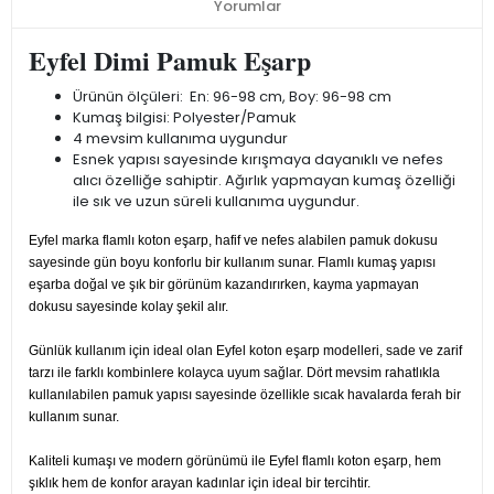
Yorumlar
Eyfel Dimi Pamuk Eşarp
Ürünün ölçüleri: En: 96-98 cm, Boy: 96-98 cm
Kumaş bilgisi: Polyester/Pamuk
4 mevsim kullanıma uygundur
Esnek yapısı sayesinde kırışmaya dayanıklı ve nefes
alıcı özelliğe sahiptir. Ağırlık yapmayan kumaş özelliği
ile sık ve uzun süreli kullanıma uygundur.
Eyfel marka flamlı koton eşarp, hafif ve nefes alabilen pamuk dokusu
sayesinde gün boyu konforlu bir kullanım sunar. Flamlı kumaş yapısı
eşarba doğal ve şık bir görünüm kazandırırken, kayma yapmayan
dokusu sayesinde kolay şekil alır.
Günlük kullanım için ideal olan Eyfel koton eşarp modelleri, sade ve zarif
tarzı ile farklı kombinlere kolayca uyum sağlar. Dört mevsim rahatlıkla
kullanılabilen pamuk yapısı sayesinde özellikle sıcak havalarda ferah bir
kullanım sunar.
Kaliteli kumaşı ve modern görünümü ile Eyfel flamlı koton eşarp, hem
şıklık hem de konfor arayan kadınlar için ideal bir tercihtir.