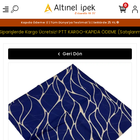
0
Kapıda Ödeme 🛒 | Tüm Dünya'ya Teslimat 🚀 | Sektörde 25. YIL 🧿
Siparişlerde Kargo Ücretsiz! PTT KARGO-KAPIDA ÖDEME (Satışlarımı
Geri Dön