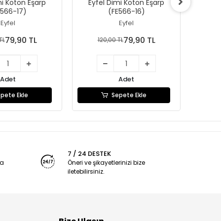
mi Koton Eşarp
Eyfel Dimi Koton Eşarp
Eyfe
E566-17)
(FE566-16)
Eyfel
Eyfel
79,90 TL
79,90 TL
TL
120,00 TL
1
Adet
Adet
pete Ekle
Sepete Ekle
7 / 24 DESTEK
ya
Öneri ve şikayetlerinizi bize
iletebilirsiniz.