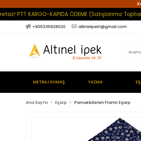
K
siz! PTT KARGO-KAPIDA ÖDEME (Satışlarımız Toptan Olu
+905335928020
altinelipek1@gmail.com
METRAJ KUMAŞ
YAZMA
EŞ
Ana Sayfa
Eşarp
Pamuk&Keten Flamlı Eşarp