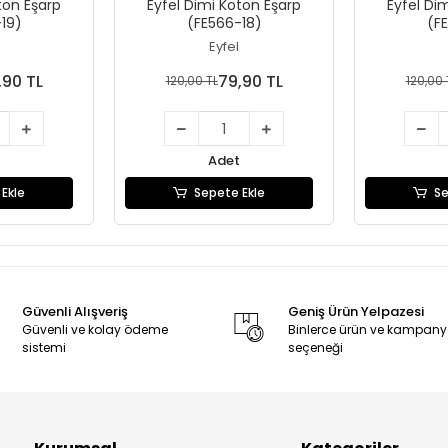
ton Eşarp
Eyfel Dimi Koton Eşarp
Eyfel Di
19)
(FE566-18)
(F
Eyfel
,90 TL
79,90 TL
120,00 TL
120,00 
Adet
Ekle
Sepete Ekle
Se
Güvenli Alışveriş
Geniş Ürün Yelpazesi
Güvenli ve kolay ödeme
Binlerce ürün ve kampan
sistemi
seçeneği