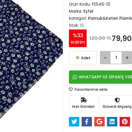
Ürün Kodu:
FE546-01
Marka:
Eyfel
Kategori:
Pamuk&Keten Flamlı
Stok:
10
%33
79,90
120,00 TL
indirim
Adet
WHATSAPP İLE SİPARİŞ VE
Favorilerime ekle
Hızlı Gönderi
Güvenli Alışveriş