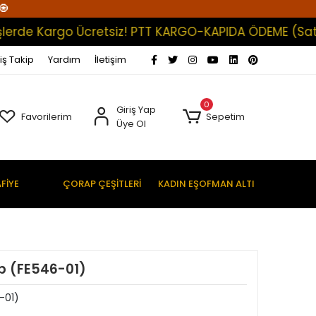
🧿
rde Kargo Ücretsiz! PTT KARGO-KAPIDA ÖDEME (Satışlar
iş Takip
Yardım
İletişim
0
Giriş Yap
Favorilerim
Sepetim
Üye Ol
FİYE
ÇORAP ÇEŞİTLERİ
KADIN EŞOFMAN ALTI
p (FE546-01)
-01)