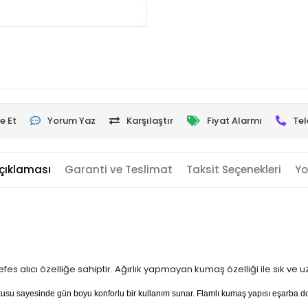
e Et
Yorum Yaz
Karşılaştır
Fiyat Alarmı
Tel
çıklaması
Garanti ve Teslimat
Taksit Seçenekleri
Yo
es alıcı özelliğe sahiptir. Ağırlık yapmayan kumaş özelliği ile sık ve 
dokusu sayesinde gün boyu konforlu bir kullanım sunar. Flamlı kumaş yapısı eşarba