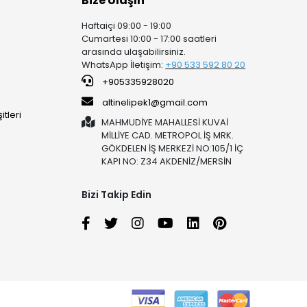
Bize Ulaşın
Haftaiçi 09:00 - 19:00
Cumartesi 10:00 - 17:00 saatleri
arasında ulaşabilirsiniz.
WhatsApp İletişim:
+90 53
3 592 80 20
+905335928020
altinelipek1@gmail.com
tleri
MAHMUDİYE MAHALLESİ KUVAİ
MİLLİYE CAD. METROPOL İŞ MRK.
GÖKDELEN İŞ MERKEZİ NO:105/1 İÇ
KAPI NO: Z34 AKDENİZ/MERSİN
Bizi Takip Edin