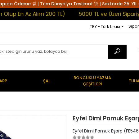
apıda Ödeme 🛒 | Tüm Dünya'ya Teslimat 🚀 | Sektörde 25. YIL 
p En Az Alım 200 TL)
5000 TL ve Üzeri Siparişle
Sipar
TRY - Türk Lirası
BONCUKLU YAZMA
ARP
ŞAL
TUHA
ÇEŞİTLERİ
Eyfel Dimi Pamuk Eşar
Eyfel Dimi Pamuk Eşarp (FE546