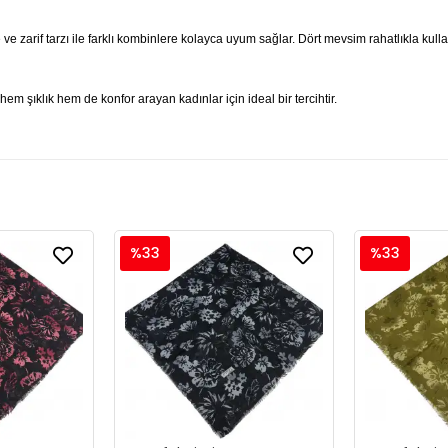
 ve zarif tarzı ile farklı kombinlere kolayca uyum sağlar. Dört mevsim rahatlıkla kul
em şıklık hem de konfor arayan kadınlar için ideal bir tercihtir.
%33
%33