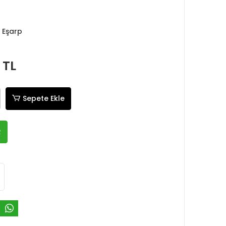
 Eşarp
 TL
Sepete Ekle
R