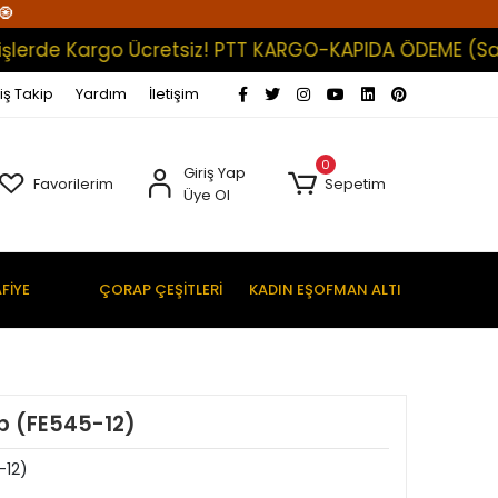
🧿
rde Kargo Ücretsiz! PTT KARGO-KAPIDA ÖDEME (Satışlar
iş Takip
Yardım
İletişim
0
Giriş Yap
Favorilerim
Sepetim
Üye Ol
FİYE
ÇORAP ÇEŞİTLERİ
KADIN EŞOFMAN ALTI
p (FE545-12)
-12)