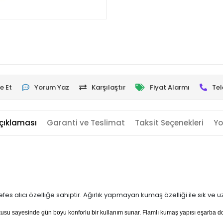
e Et
Yorum Yaz
Karşılaştır
Fiyat Alarmı
Tel
çıklaması
Garanti ve Teslimat
Taksit Seçenekleri
Yo
es alıcı özelliğe sahiptir. Ağırlık yapmayan kumaş özelliği ile sık ve 
dokusu sayesinde gün boyu konforlu bir kullanım sunar. Flamlı kumaş yapısı eşarba