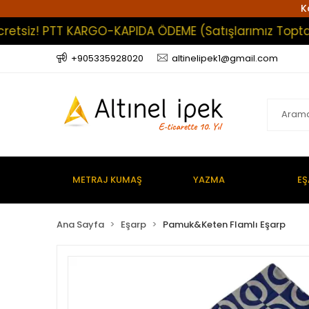
K
siz! PTT KARGO-KAPIDA ÖDEME (Satışlarımız Toptan Olu
+905335928020
altinelipek1@gmail.com
METRAJ KUMAŞ
YAZMA
EŞ
Ana Sayfa
Eşarp
Pamuk&Keten Flamlı Eşarp