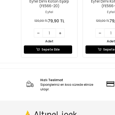
Eyfel Dimi Koton Eşarp
Eyfel Dimi Ko
(FE566-20)
(FE566-
Eyfel
Eyfel
79,90 TL
79
120,00 TL
120,00 TL
Adet
Adet
Sepete Ekle
Sepete 
Hızlı Teslimat
Siparişleriniz en kısa sürede elinize
ulaşır.