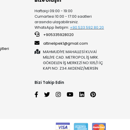
Bize Ulaşın
Haftaiçi 09:00 - 19:00
Cumartesi 10:00 - 17:00 saatleri
arasında ulaşabilirsiniz.
WhatsApp İletişim:
+90 53
3 592 80 20
+905335928020
altinelipek1@gmail.com
tleri
MAHMUDİYE MAHALLESİ KUVAİ
MİLLİYE CAD. METROPOL İŞ MRK.
GÖKDELEN İŞ MERKEZİ NO:105/1 İÇ
KAPI NO: Z34 AKDENİZ/MERSİN
Bizi Takip Edin