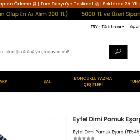
apıda Ödeme 🛒 | Tüm Dünya'ya Teslimat 🚀 | Sektörde 25. YIL 
p En Az Alım 200 TL)
5000 TL ve Üzeri Siparişle
Sipar
TRY - Türk Lirası
BONCUKLU YAZMA
ARP
ŞAL
TUHA
ÇEŞİTLERİ
Eyfel Dimi Pamuk Eşar
Eyfel Dimi Pamuk Eşarp (FE545