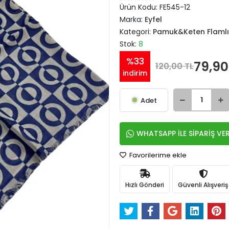
Ürün Kodu:
FE545-12
Marka:
Eyfel
Kategori:
Pamuk&Keten Flamlı
Stok:
8
%33
79,90
120,00 TL
indirim
Adet
WHATSAPP İLE SİPARİŞ VE
Favorilerime ekle
Hızlı Gönderi
Güvenli Alışveriş