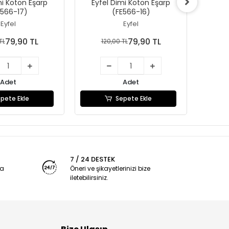
mi Koton Eşarp
Eyfel Dimi Koton Eşarp
Eyfe
E566-17)
(FE566-16)
Eyfel
Eyfel
79,90 TL
79,90 TL
TL
120,00 TL
1
Adet
Adet
pete Ekle
Sepete Ekle
7 / 24 DESTEK
ya
Öneri ve şikayetlerinizi bize
iletebilirsiniz.