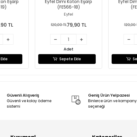
ton Eşarp
Eyfel Dimi Koton Eşarp
Eyfel Di
19)
(FE566-18)
(F
Eyfel
,90 TL
79,90 TL
120,00 TL
120,00 
Adet
Ekle
Sepete Ekle
Se
Güvenli Alışveriş
Geniş Ürün Yelpazesi
Güvenli ve kolay ödeme
Binlerce ürün ve kampan
sistemi
seçeneği