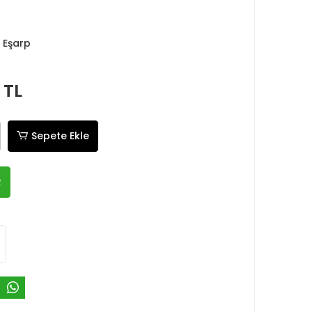
 Eşarp
 TL
Sepete Ekle
R