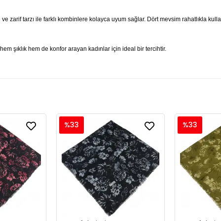
 ve zarif tarzı ile farklı kombinlere kolayca uyum sağlar. Dört mevsim rahatlıkla kul
em şıklık hem de konfor arayan kadınlar için ideal bir tercihtir.
%33
%33