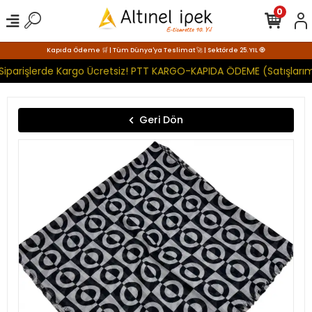
0
Kapıda Ödeme 🛒 | Tüm Dünya'ya Teslimat 🚀 | Sektörde 25. YIL 🧿
Siparişlerde Kargo Ücretsiz! PTT KARGO-KAPIDA ÖDEME (Satışlarımı
Geri Dön