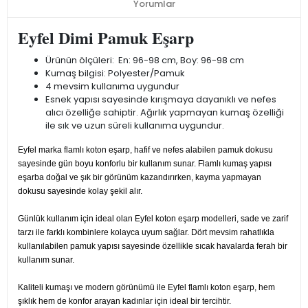
Yorumlar
Eyfel Dimi Pamuk Eşarp
Ürünün ölçüleri: En: 96-98 cm, Boy: 96-98 cm
Kumaş bilgisi: Polyester/Pamuk
4 mevsim kullanıma uygundur
Esnek yapısı sayesinde kırışmaya dayanıklı ve nefes
alıcı özelliğe sahiptir. Ağırlık yapmayan kumaş özelliği
ile sık ve uzun süreli kullanıma uygundur.
Eyfel marka flamlı koton eşarp, hafif ve nefes alabilen pamuk dokusu
sayesinde gün boyu konforlu bir kullanım sunar. Flamlı kumaş yapısı
eşarba doğal ve şık bir görünüm kazandırırken, kayma yapmayan
dokusu sayesinde kolay şekil alır.
Günlük kullanım için ideal olan Eyfel koton eşarp modelleri, sade ve zarif
tarzı ile farklı kombinlere kolayca uyum sağlar. Dört mevsim rahatlıkla
kullanılabilen pamuk yapısı sayesinde özellikle sıcak havalarda ferah bir
kullanım sunar.
Kaliteli kumaşı ve modern görünümü ile Eyfel flamlı koton eşarp, hem
şıklık hem de konfor arayan kadınlar için ideal bir tercihtir.