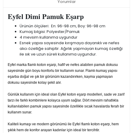
Yorumlar
Eyfel Dimi Pamuk Eşarp
Ürünün ölçüleri: En: 96-98 cm, Boy: 96-98 cm
Kumaş bilgisi: Polyester/Pamuk
4 mevsim kullanıma uygundur
Esnek yapısı sayesinde kırışmaya dayanıklı ve nefes
alıcı özelliğe sahiptir. Ağırlık yapmayan kumaş özelliği
ile sık ve uzun süreli kullanıma uygundur.
Eyfel marka flamlı koton eşarp, hafif ve nefes alabilen pamuk dokusu
sayesinde gün boyu konforlu bir kullanım sunar. Flamlı kumaş yapısı
eşarba doğal ve şık bir görünüm kazandırırken, kayma yapmayan
dokusu sayesinde kolay şekil alır.
Günlük kullanım için ideal olan Eyfel koton eşarp modelleri, sade ve zarif
tarzı ile farklı kombinlere kolayca uyum sağlar. Dört mevsim rahatlıkla
kullanılabilen pamuk yapısı sayesinde özellikle sıcak havalarda ferah bir
kullanım sunar.
Kaliteli kumaşı ve modern görünümü ile Eyfel flamlı koton eşarp, hem
şıklık hem de konfor arayan kadınlar için ideal bir tercihtir.