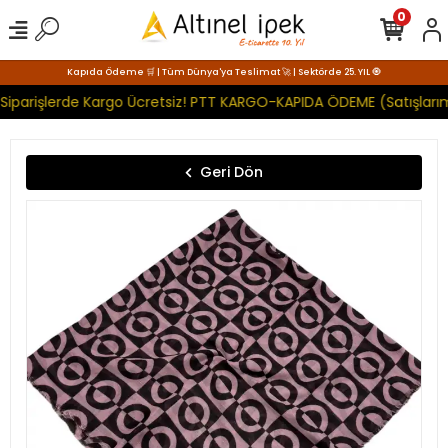
0
Kapıda Ödeme 🛒 | Tüm Dünya'ya Teslimat 🚀 | Sektörde 25. YIL 🧿
Siparişlerde Kargo Ücretsiz! PTT KARGO-KAPIDA ÖDEME (Satışlarım
Geri Dön