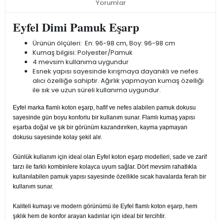
Yorumlar
Eyfel Dimi Pamuk Eşarp
Ürünün ölçüleri: En: 96-98 cm, Boy: 96-98 cm
Kumaş bilgisi: Polyester/Pamuk
4 mevsim kullanıma uygundur
Esnek yapısı sayesinde kırışmaya dayanıklı ve nefes
alıcı özelliğe sahiptir. Ağırlık yapmayan kumaş özelliği
ile sık ve uzun süreli kullanıma uygundur.
Eyfel marka flamlı koton eşarp, hafif ve nefes alabilen pamuk dokusu
sayesinde gün boyu konforlu bir kullanım sunar. Flamlı kumaş yapısı
eşarba doğal ve şık bir görünüm kazandırırken, kayma yapmayan
dokusu sayesinde kolay şekil alır.
Günlük kullanım için ideal olan Eyfel koton eşarp modelleri, sade ve zarif
tarzı ile farklı kombinlere kolayca uyum sağlar. Dört mevsim rahatlıkla
kullanılabilen pamuk yapısı sayesinde özellikle sıcak havalarda ferah bir
kullanım sunar.
Kaliteli kumaşı ve modern görünümü ile Eyfel flamlı koton eşarp, hem
şıklık hem de konfor arayan kadınlar için ideal bir tercihtir.