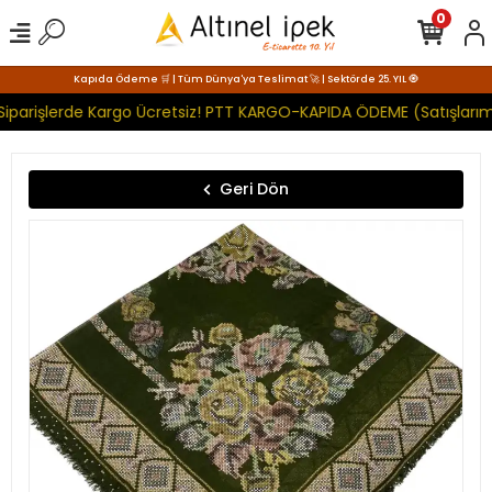
0
Kapıda Ödeme 🛒 | Tüm Dünya'ya Teslimat 🚀 | Sektörde 25. YIL 🧿
iparişlerde Kargo Ücretsiz! PTT KARGO-KAPIDA ÖDEME (Satışlarımı
Geri Dön