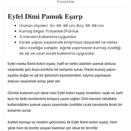
Yorumlar
Eyfel Dimi Pamuk Eşarp
Ürünün ölçüleri: En: 96-98 cm, Boy: 96-98 cm
Kumaş bilgisi: Polyester/Pamuk
4 mevsim kullanıma uygundur
Esnek yapısı sayesinde kırışmaya dayanıklı ve nefes
alıcı özelliğe sahiptir. Ağırlık yapmayan kumaş özelliği
ile sık ve uzun süreli kullanıma uygundur.
Eyfel marka flamlı koton eşarp, hafif ve nefes alabilen pamuk dokusu
sayesinde gün boyu konforlu bir kullanım sunar. Flamlı kumaş yapısı
eşarba doğal ve şık bir görünüm kazandırırken, kayma yapmayan
dokusu sayesinde kolay şekil alır.
Günlük kullanım için ideal olan Eyfel koton eşarp modelleri, sade ve zarif
tarzı ile farklı kombinlere kolayca uyum sağlar. Dört mevsim rahatlıkla
kullanılabilen pamuk yapısı sayesinde özellikle sıcak havalarda ferah bir
kullanım sunar.
Kaliteli kumaşı ve modern görünümü ile Eyfel flamlı koton eşarp, hem
şıklık hem de konfor arayan kadınlar için ideal bir tercihtir.