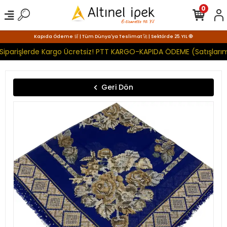
0
Kapıda Ödeme 🛒 | Tüm Dünya'ya Teslimat 🚀 | Sektörde 25. YIL 🧿
Siparişlerde Kargo Ücretsiz! PTT KARGO-KAPIDA ÖDEME (Satışlarım
Geri Dön