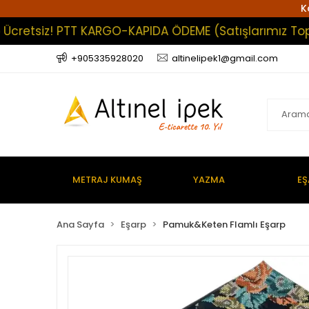
K
etsiz! PTT KARGO-KAPIDA ÖDEME (Satışlarımız Toptan 
+905335928020
altinelipek1@gmail.com
METRAJ KUMAŞ
YAZMA
EŞ
Ana Sayfa
Eşarp
Pamuk&Keten Flamlı Eşarp