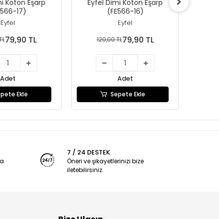
mi Koton Eşarp
Eyfel Dimi Koton Eşarp
Eyfe
E566-17)
(FE566-16)
Eyfel
Eyfel
79,90 TL
79,90 TL
TL
120,00 TL
1
Adet
Adet
pete Ekle
Sepete Ekle
7 / 24 DESTEK
ya
Öneri ve şikayetlerinizi bize
iletebilirsiniz.