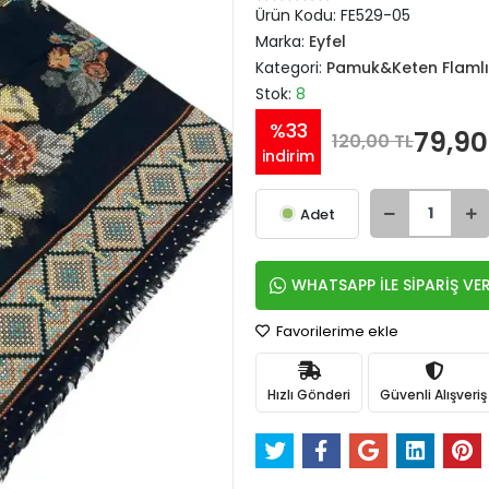
Ürün Kodu:
FE529-05
Marka:
Eyfel
Kategori:
Pamuk&Keten Flamlı
Stok:
8
%33
79,90
120,00 TL
indirim
Adet
WHATSAPP İLE SİPARİŞ VE
Favorilerime ekle
Hızlı Gönderi
Güvenli Alışveriş