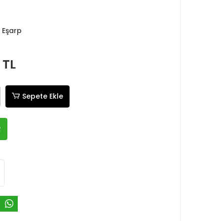
 Eşarp
 TL
Sepete Ekle
R