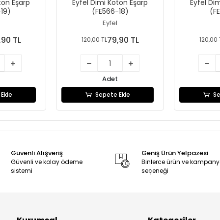
ton Eşarp
Eyfel Dimi Koton Eşarp
Eyfel Di
19)
(FE566-18)
(F
Eyfel
,90 TL
79,90 TL
120,00 TL
120,00 
Adet
Ekle
Sepete Ekle
Se
Güvenli Alışveriş
Geniş Ürün Yelpazesi
Güvenli ve kolay ödeme
Binlerce ürün ve kampan
sistemi
seçeneği