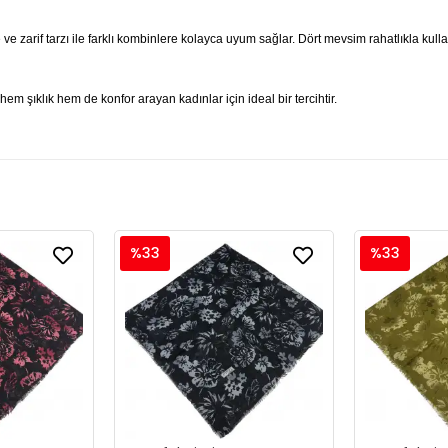
 ve zarif tarzı ile farklı kombinlere kolayca uyum sağlar. Dört mevsim rahatlıkla kul
em şıklık hem de konfor arayan kadınlar için ideal bir tercihtir.
%33
%33