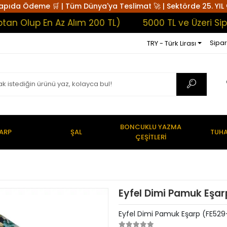
apıda Ödeme 🛒 | Tüm Dünya'ya Teslimat 🚀 | Sektörde 25. YIL 
Olup En Az Alım 200 TL)
5000 TL ve Üzeri Sipariş
Sipar
TRY - Türk Lirası
BONCUKLU YAZMA
ARP
ŞAL
TUHA
ÇEŞİTLERİ
Eyfel Dimi Pamuk Eşa
Eyfel Dimi Pamuk Eşarp (FE529