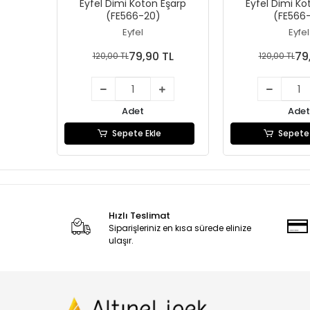
Eyfel Dimi Koton Eşarp
Eyfel Dimi Ko
(FE566-20)
(FE566-
Eyfel
Eyfel
79,90 TL
79
120,00 TL
120,00 TL
Adet
Adet
Sepete Ekle
Sepete 
Hızlı Teslimat
Siparişleriniz en kısa sürede elinize
ulaşır.