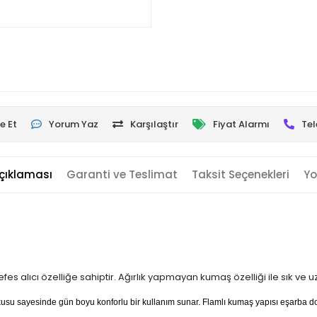
e Et
Yorum Yaz
Karşılaştır
Fiyat Alarmı
Tel
çıklaması
Garanti ve Teslimat
Taksit Seçenekleri
Yo
es alıcı özelliğe sahiptir. Ağırlık yapmayan kumaş özelliği ile sık ve 
dokusu sayesinde gün boyu konforlu bir kullanım sunar. Flamlı kumaş yapısı eşarba