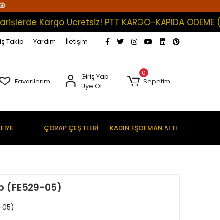
🧿
lerde Kargo Ücretsiz! PTT KARGO-KAPIDA ÖDEME (Satış
iş Takip
Yardım
İletişim
0
Giriş Yap
Favorilerim
Sepetim
Üye Ol
FİYE
ÇORAP ÇEŞİTLERİ
KADIN EŞOFMAN ALTI
rp (FE529-05)
-05)