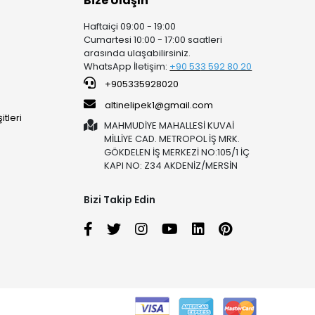
Bize Ulaşın
Haftaiçi 09:00 - 19:00
Cumartesi 10:00 - 17:00 saatleri
arasında ulaşabilirsiniz.
WhatsApp İletişim:
+90 53
3 592 80 20
+905335928020
altinelipek1@gmail.com
tleri
MAHMUDİYE MAHALLESİ KUVAİ
MİLLİYE CAD. METROPOL İŞ MRK.
GÖKDELEN İŞ MERKEZİ NO:105/1 İÇ
KAPI NO: Z34 AKDENİZ/MERSİN
Bizi Takip Edin