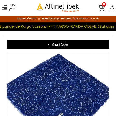
0
Kapıda Ödeme 🛒 | Tüm Dünya'ya Teslimat 🚀 | Sektörde 25. YIL 🧿
Siparişlerde Kargo Ücretsiz! PTT KARGO-KAPIDA ÖDEME (Satışlarım
Geri Dön