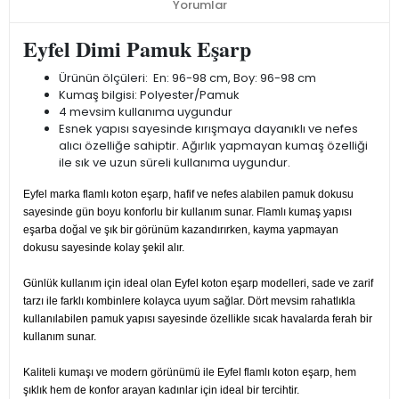
Yorumlar
Eyfel Dimi Pamuk Eşarp
Ürünün ölçüleri: En: 96-98 cm, Boy: 96-98 cm
Kumaş bilgisi: Polyester/Pamuk
4 mevsim kullanıma uygundur
Esnek yapısı sayesinde kırışmaya dayanıklı ve nefes
alıcı özelliğe sahiptir. Ağırlık yapmayan kumaş özelliği
ile sık ve uzun süreli kullanıma uygundur.
Eyfel marka flamlı koton eşarp, hafif ve nefes alabilen pamuk dokusu
sayesinde gün boyu konforlu bir kullanım sunar. Flamlı kumaş yapısı
eşarba doğal ve şık bir görünüm kazandırırken, kayma yapmayan
dokusu sayesinde kolay şekil alır.
Günlük kullanım için ideal olan Eyfel koton eşarp modelleri, sade ve zarif
tarzı ile farklı kombinlere kolayca uyum sağlar. Dört mevsim rahatlıkla
kullanılabilen pamuk yapısı sayesinde özellikle sıcak havalarda ferah bir
kullanım sunar.
Kaliteli kumaşı ve modern görünümü ile Eyfel flamlı koton eşarp, hem
şıklık hem de konfor arayan kadınlar için ideal bir tercihtir.