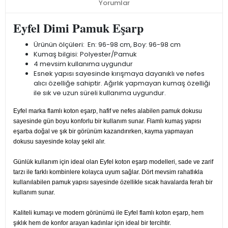
Yorumlar
Eyfel Dimi Pamuk Eşarp
Ürünün ölçüleri: En: 96-98 cm, Boy: 96-98 cm
Kumaş bilgisi: Polyester/Pamuk
4 mevsim kullanıma uygundur
Esnek yapısı sayesinde kırışmaya dayanıklı ve nefes
alıcı özelliğe sahiptir. Ağırlık yapmayan kumaş özelliği
ile sık ve uzun süreli kullanıma uygundur.
Eyfel marka flamlı koton eşarp, hafif ve nefes alabilen pamuk dokusu
sayesinde gün boyu konforlu bir kullanım sunar. Flamlı kumaş yapısı
eşarba doğal ve şık bir görünüm kazandırırken, kayma yapmayan
dokusu sayesinde kolay şekil alır.
Günlük kullanım için ideal olan Eyfel koton eşarp modelleri, sade ve zarif
tarzı ile farklı kombinlere kolayca uyum sağlar. Dört mevsim rahatlıkla
kullanılabilen pamuk yapısı sayesinde özellikle sıcak havalarda ferah bir
kullanım sunar.
Kaliteli kumaşı ve modern görünümü ile Eyfel flamlı koton eşarp, hem
şıklık hem de konfor arayan kadınlar için ideal bir tercihtir.