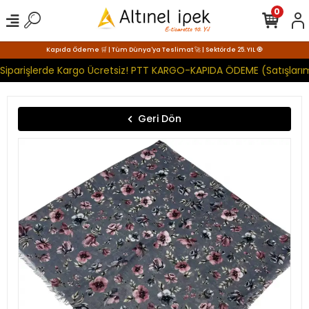
0
Kapıda Ödeme 🛒 | Tüm Dünya'ya Teslimat 🚀 | Sektörde 25. YIL 🧿
Siparişlerde Kargo Ücretsiz! PTT KARGO-KAPIDA ÖDEME (Satışlarım
Geri Dön