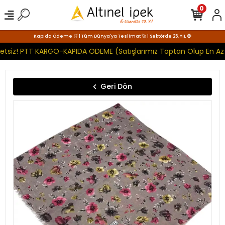
0
Kapıda Ödeme 🛒 | Tüm Dünya'ya Teslimat 🚀 | Sektörde 25. YIL 🧿
retsiz! PTT KARGO-KAPIDA ÖDEME (Satışlarımız Toptan Olup En Az 
Geri Dön