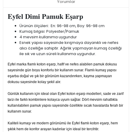
Yorumlar
Eyfel Dimi Pamuk Eşarp
Ürünün ölçüleri: En: 96-98 cm, Boy: 96-98 cm
Kumaş bilgisi: Polyester/Pamuk
4 mevsim kullanıma uygundur
Esnek yapısı sayesinde kırışmaya dayanıklı ve nefes
alıcı özelliğe sahiptir. Ağırlık yapmayan kumaş özelliği
ile sık ve uzun süreli kullanıma uygundur.
Eyfel marka flamlı koton eşarp, hafif ve nefes alabilen pamuk dokusu
sayesinde gün boyu konforlu bir kullanım sunar. Flamlı kumaş yapısı
eşarba doğal ve şık bir görünüm kazandırırken, kayma yapmayan
dokusu sayesinde kolay şekil alır.
Günlük kullanım için ideal olan Eyfel koton eşarp modelleri, sade ve zarif
tarzı ile farklı kombinlere kolayca uyum sağlar. Dört mevsim rahatlıkla
kullanılabilen pamuk yapısı sayesinde özellikle sıcak havalarda ferah bir
kullanım sunar.
Kaliteli kumaşı ve modern görünümü ile Eyfel flamlı koton eşarp, hem
şıklık hem de konfor arayan kadınlar için ideal bir tercihtir.