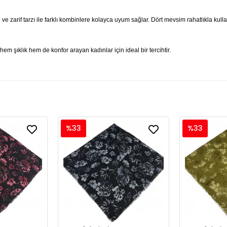
 ve zarif tarzı ile farklı kombinlere kolayca uyum sağlar. Dört mevsim rahatlıkla kul
em şıklık hem de konfor arayan kadınlar için ideal bir tercihtir.
%33
%33