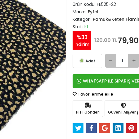
Ürün Kodu:
FE525-22
Marka:
Eyfel
Kategori:
Pamuk&Keten Flamlı
Stok:
10
%33
79,90
120,00 TL
indirim
Adet
WHATSAPP İLE SİPARİŞ VE
Favorilerime ekle
Hızlı Gönderi
Güvenli Alışveriş