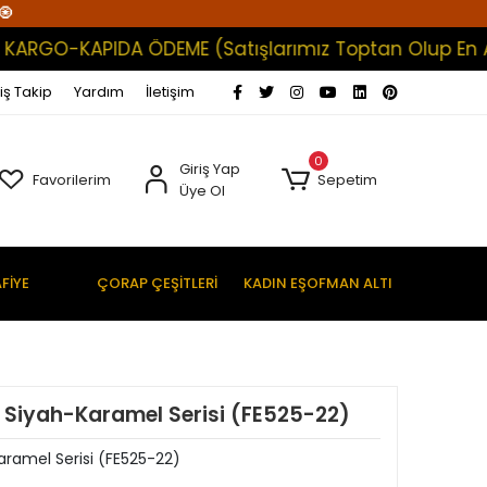
🧿
ARGO-KAPIDA ÖDEME (Satışlarımız Toptan Olup En Az A
iş Takip
Yardım
İletişim
0
Giriş Yap
Favorilerim
Sepetim
Üye Ol
FİYE
ÇORAP ÇEŞİTLERİ
KADIN EŞOFMAN ALTI
p Siyah-Karamel Serisi (FE525-22)
aramel Serisi (FE525-22)