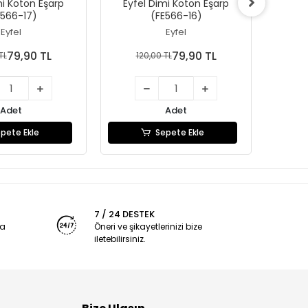
mi Koton Eşarp
Eyfel Dimi Koton Eşarp
Eyfe
E566-17)
(FE566-16)
Eyfel
Eyfel
79,90 TL
79,90 TL
TL
120,00 TL
1
Adet
Adet
pete Ekle
Sepete Ekle
7 / 24 DESTEK
ya
Öneri ve şikayetlerinizi bize
iletebilirsiniz.