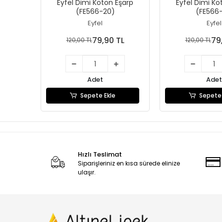
Eyfel Dimi Koton Eşarp
Eyfel Dimi Ko
(FE566-20)
(FE566-
Eyfel
Eyfel
79,90 TL
79
120,00 TL
120,00 TL
Adet
Adet
Sepete Ekle
Sepete 
Hızlı Teslimat
Siparişleriniz en kısa sürede elinize
ulaşır.