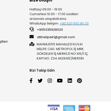
Bize Ulaşın
Haftaiçi 09:00 - 19:00
Cumartesi 10:00 - 17:00 saatleri
arasında ulaşabilirsiniz.
WhatsApp İletişim:
+90 53
3 592 80 20
+905335928020
altinelipek1@gmail.com
tleri
MAHMUDİYE MAHALLESİ KUVAİ
MİLLİYE CAD. METROPOL İŞ MRK.
GÖKDELEN İŞ MERKEZİ NO:105/1 İÇ
KAPI NO: Z34 AKDENİZ/MERSİN
Bizi Takip Edin