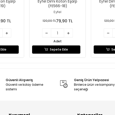
ton Eşarp
Eyfel Dimi Koton Eşarp
Eyfel Di
19)
(FE566-18)
(F
Eyfel
,90 TL
79,90 TL
120,00 TL
120,00 
Adet
Ekle
Sepete Ekle
Se
Güvenli Alışveriş
Geniş Ürün Yelpazesi
Güvenli ve kolay ödeme
Binlerce ürün ve kampan
sistemi
seçeneği