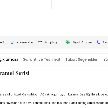
e Et
Yorum Yaz
Karşılaştır
Fiyat Alarmı
Tel
çıklaması
Garanti ve Teslimat
Taksit Seçenekleri
Yo
aramel Serisi
es alıcı özelliğe sahiptir. Ağırlık yapmayan kumaş özelliği ile sık ve 
dokusu sayesinde gün boyu konforlu bir kullanım sunar. Flamlı kumaş yapısı eşarba