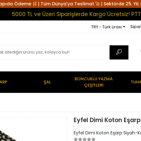
apıda Ödeme 🛒 | Tüm Dünya'ya Teslimat 🚀 | Sektörde 25. YIL 
5000 TL ve Üzeri Siparişlerde Kargo Ücretsiz! PTT K
Sipar
TRY - Türk Lirası
BONCUKLU YAZMA
ARP
ŞAL
TUHA
ÇEŞİTLERİ
Eyfel Dimi Koton Eşar
Eyfel Dimi Koton Eşarp Siyah-K