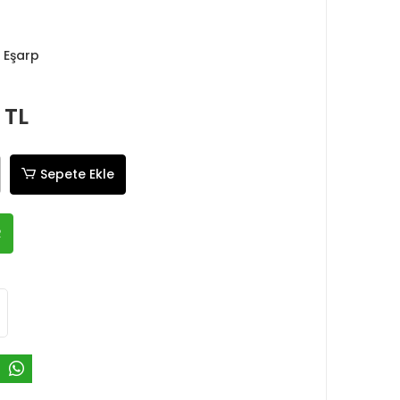
 Eşarp
 TL
Sepete Ekle
R