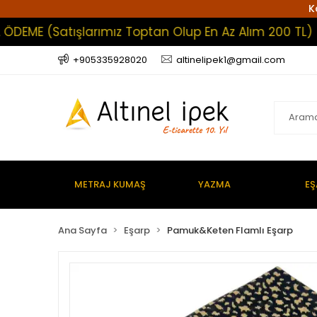
K
ME (Satışlarımız Toptan Olup En Az Alım 200 TL)
+905335928020
altinelipek1@gmail.com
METRAJ KUMAŞ
YAZMA
EŞ
Ana Sayfa
Eşarp
Pamuk&Keten Flamlı Eşarp