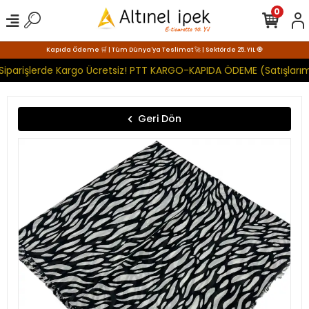
0
Kapıda Ödeme 🛒 | Tüm Dünya'ya Teslimat 🚀 | Sektörde 25. YIL 🧿
Siparişlerde Kargo Ücretsiz! PTT KARGO-KAPIDA ÖDEME (Satışlarım
Geri Dön