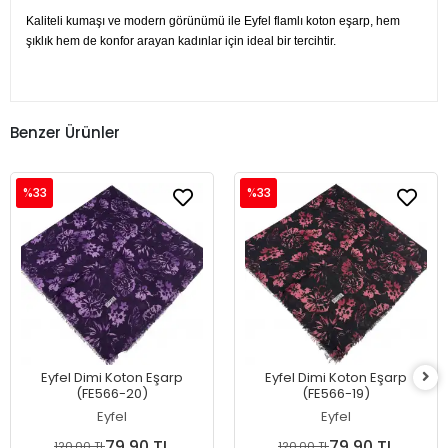
Kaliteli kumaşı ve modern görünümü ile Eyfel flamlı koton eşarp, hem
şıklık hem de konfor arayan kadınlar için ideal bir tercihtir.
Benzer Ürünler
%33
%33
Eyfel Dimi Koton Eşarp
Eyfel Dimi Koton Eşarp
(FE566-20)
(FE566-19)
Eyfel
Eyfel
79,90 TL
79,90 TL
120,00 TL
120,00 TL