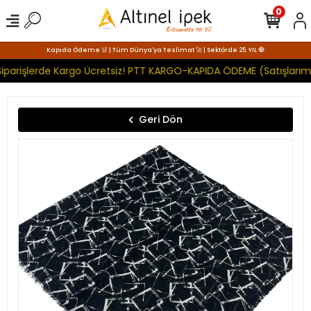
0
Kapıda Ödeme 🛒 | Tüm Dünya'ya Teslimat 🚀 | Sektörde 25. YIL 🧿
iparişlerde Kargo Ücretsiz! PTT KARGO-KAPIDA ÖDEME (Satışlarımı
Geri Dön