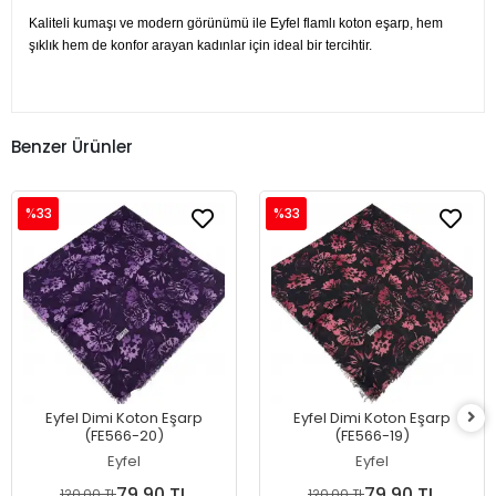
Kaliteli kumaşı ve modern görünümü ile Eyfel flamlı koton eşarp, hem
şıklık hem de konfor arayan kadınlar için ideal bir tercihtir.
Benzer Ürünler
%33
%33
Eyfel Dimi Koton Eşarp
Eyfel Dimi Koton Eşarp
(FE566-20)
(FE566-19)
Eyfel
Eyfel
79,90 TL
79,90 TL
120,00 TL
120,00 TL