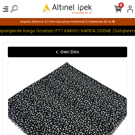
0
Kapıda Ödeme 🛒 | Tüm Dünya'ya Teslimat 🚀 | Sektörde 25. YIL 🧿
iparişlerde Kargo Ücretsiz! PTT KARGO-KAPIDA ÖDEME (Satışlarımı
Geri Dön