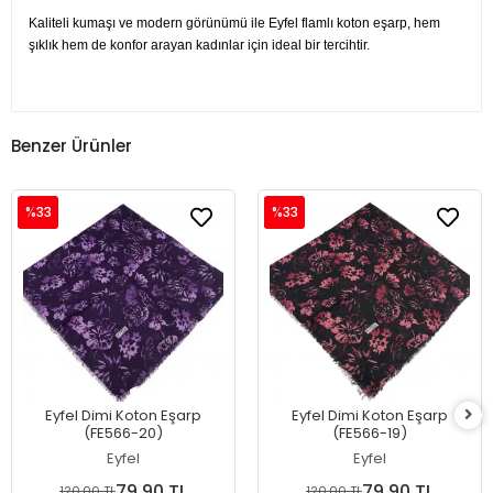
Kaliteli kumaşı ve modern görünümü ile Eyfel flamlı koton eşarp, hem
şıklık hem de konfor arayan kadınlar için ideal bir tercihtir.
Benzer Ürünler
%33
%33
Eyfel Dimi Koton Eşarp
Eyfel Dimi Koton Eşarp
(FE566-20)
(FE566-19)
Eyfel
Eyfel
79,90 TL
79,90 TL
120,00 TL
120,00 TL