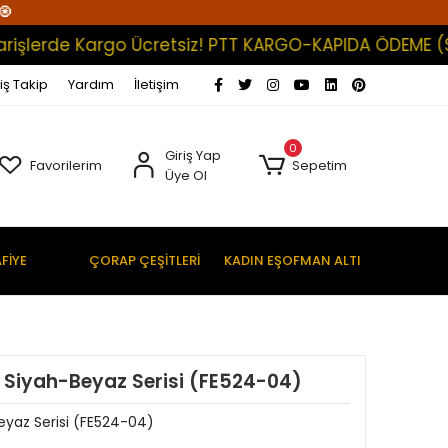
🧿
erde Kargo Ücretsiz! PTT KARGO-KAPIDA ÖDEME (Satışla
iş Takip
Yardım
İletişim
0
Giriş Yap
Favorilerim
Sepetim
Üye Ol
FİYE
ÇORAP ÇEŞİTLERİ
KADIN EŞOFMAN ALTI
p Siyah-Beyaz Serisi (FE524-04)
eyaz Serisi (FE524-04)