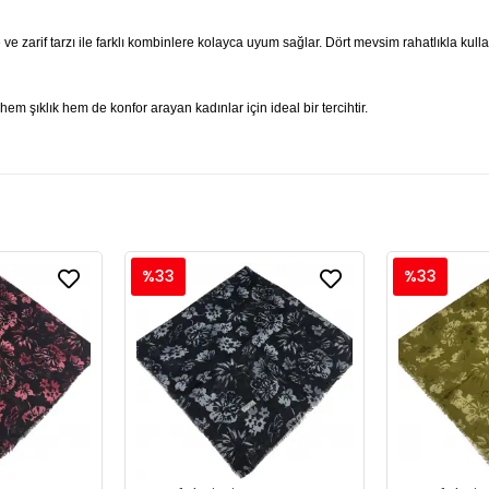
 ve zarif tarzı ile farklı kombinlere kolayca uyum sağlar. Dört mevsim rahatlıkla kul
em şıklık hem de konfor arayan kadınlar için ideal bir tercihtir.
%33
%33