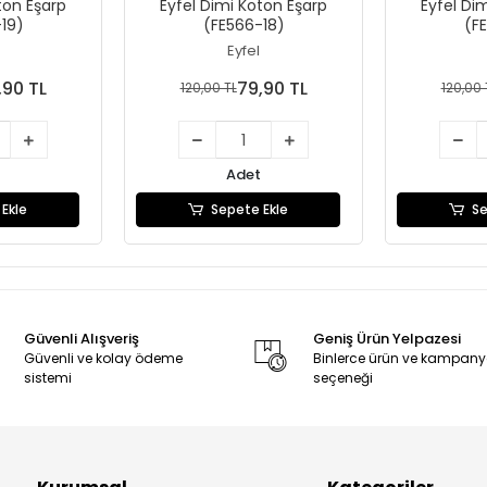
ton Eşarp
Eyfel Dimi Koton Eşarp
Eyfel Di
19)
(FE566-18)
(F
Eyfel
,90 TL
79,90 TL
120,00 TL
120,00 
Adet
Ekle
Sepete Ekle
Se
Güvenli Alışveriş
Geniş Ürün Yelpazesi
Güvenli ve kolay ödeme
Binlerce ürün ve kampan
sistemi
seçeneği