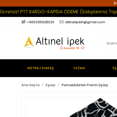
K
tsiz! PTT KARGO-KAPIDA ÖDEME (Satışlarımız Toptan Ol
+905335928020
altinelipek1@gmail.com
METRAJ KUMAŞ
YAZMA
EŞ
Ana Sayfa
Eşarp
Pamuk&Keten Flamlı Eşarp