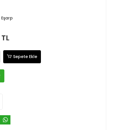
 Eşarp
 TL
Sepete Ekle
R