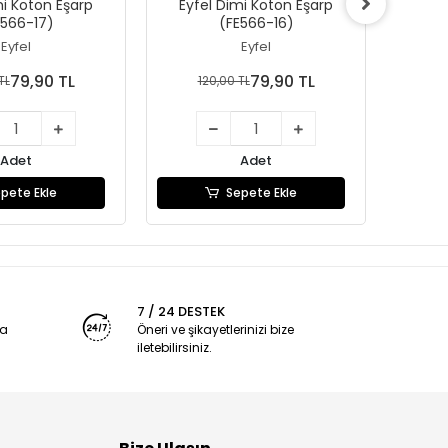
mi Koton Eşarp
Eyfel Dimi Koton Eşarp
Eyfe
E566-17)
(FE566-16)
Eyfel
Eyfel
79,90 TL
79,90 TL
TL
120,00 TL
1
Adet
Adet
pete Ekle
Sepete Ekle
7 / 24 DESTEK
ya
Öneri ve şikayetlerinizi bize
iletebilirsiniz.