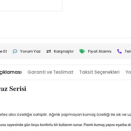
e Et
Yorum Yaz
Karşılaştır
Fiyat Alarmı
Tel
çıklaması
Garanti ve Teslimat
Taksit Seçenekleri
Yo
yaz Serisi
es alıcı özelliğe sahiptir. Ağırlık yapmayan kumaş özelliği ile sık ve 
dokusu sayesinde gün boyu konforlu bir kullanım sunar. Flamlı kumaş yapısı eşarba