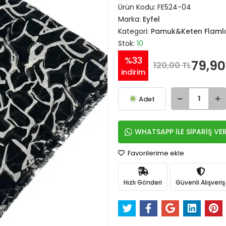
Ürün Kodu:
FE524-04
Marka:
Eyfel
Kategori:
Pamuk&Keten Flamlı
Stok:
10
%33
79,90
120,00 TL
indirim
Adet
WHATSAPP İLE SİPARİŞ VE
Favorilerime ekle
Hızlı Gönderi
Güvenli Alışveriş