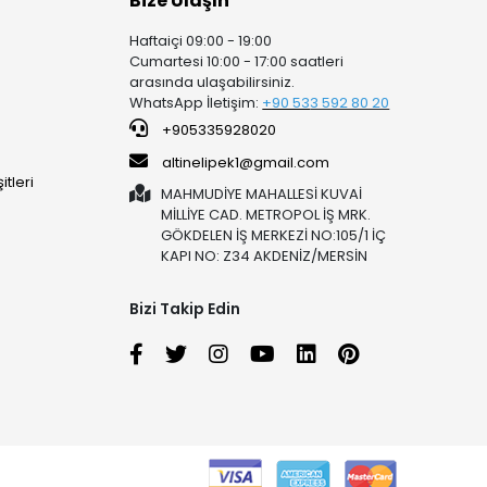
Bize Ulaşın
Haftaiçi 09:00 - 19:00
Cumartesi 10:00 - 17:00 saatleri
arasında ulaşabilirsiniz.
WhatsApp İletişim:
+90 53
3 592 80 20
+905335928020
altinelipek1@gmail.com
tleri
MAHMUDİYE MAHALLESİ KUVAİ
MİLLİYE CAD. METROPOL İŞ MRK.
GÖKDELEN İŞ MERKEZİ NO:105/1 İÇ
KAPI NO: Z34 AKDENİZ/MERSİN
Bizi Takip Edin