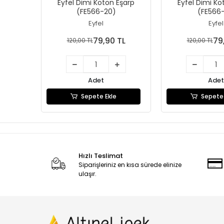
Eyfel Dimi Koton Eşarp
Eyfel Dimi Ko
(FE566-20)
(FE566-
Eyfel
Eyfel
79,90 TL
79
120,00 TL
120,00 TL
Adet
Adet
Sepete Ekle
Sepete 
Hızlı Teslimat
Siparişleriniz en kısa sürede elinize
ulaşır.