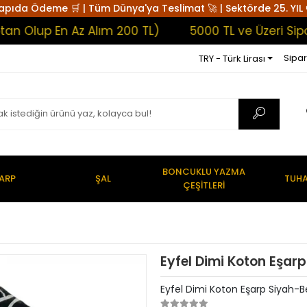
apıda Ödeme 🛒 | Tüm Dünya'ya Teslimat 🚀 | Sektörde 25. YIL 
up En Az Alım 200 TL)
5000 TL ve Üzeri Siparişl
Sipar
TRY - Türk Lirası
BONCUKLU YAZMA
ARP
ŞAL
TUHA
ÇEŞİTLERİ
Eyfel Dimi Koton Eşar
Eyfel Dimi Koton Eşarp Siyah-B