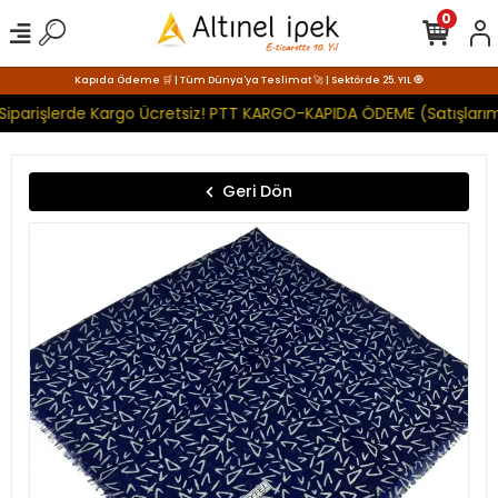
0
Kapıda Ödeme 🛒 | Tüm Dünya'ya Teslimat 🚀 | Sektörde 25. YIL 🧿
Siparişlerde Kargo Ücretsiz! PTT KARGO-KAPIDA ÖDEME (Satışlarım
Geri Dön