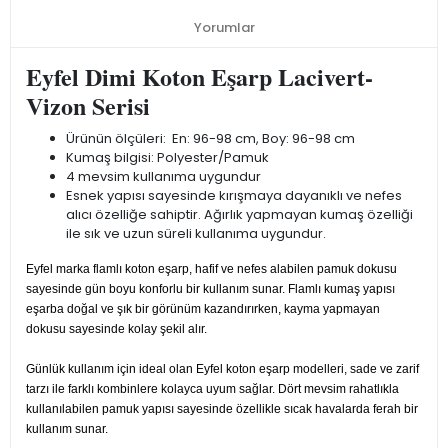
Yorumlar
Eyfel Dimi Koton Eşarp Lacivert-
Vizon Serisi
Ürünün ölçüleri: En: 96-98 cm, Boy: 96-98 cm
Kumaş bilgisi: Polyester/Pamuk
4 mevsim kullanıma uygundur
Esnek yapısı sayesinde kırışmaya dayanıklı ve nefes
alıcı özelliğe sahiptir. Ağırlık yapmayan kumaş özelliği
ile sık ve uzun süreli kullanıma uygundur.
Eyfel marka flamlı koton eşarp, hafif ve nefes alabilen pamuk dokusu
sayesinde gün boyu konforlu bir kullanım sunar. Flamlı kumaş yapısı
eşarba doğal ve şık bir görünüm kazandırırken, kayma yapmayan
dokusu sayesinde kolay şekil alır.
Günlük kullanım için ideal olan Eyfel koton eşarp modelleri, sade ve zarif
tarzı ile farklı kombinlere kolayca uyum sağlar. Dört mevsim rahatlıkla
kullanılabilen pamuk yapısı sayesinde özellikle sıcak havalarda ferah bir
kullanım sunar.