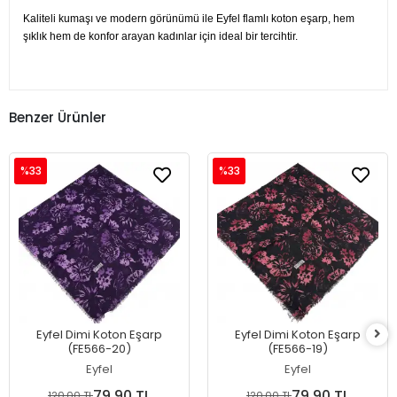
Kaliteli kumaşı ve modern görünümü ile Eyfel flamlı koton eşarp, hem
şıklık hem de konfor arayan kadınlar için ideal bir tercihtir.
Benzer Ürünler
%33
%33
Eyfel Dimi Koton Eşarp
Eyfel Dimi Koton Eşarp
(FE566-20)
(FE566-19)
Eyfel
Eyfel
79,90 TL
79,90 TL
120,00 TL
120,00 TL