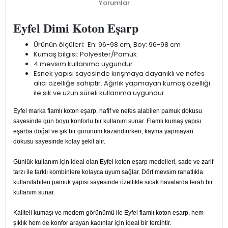
Yorumlar
Eyfel Dimi Koton Eşarp
Ürünün ölçüleri: En: 96-98 cm, Boy: 96-98 cm
Kumaş bilgisi: Polyester/Pamuk
4 mevsim kullanıma uygundur
Esnek yapısı sayesinde kırışmaya dayanıklı ve nefes
alıcı özelliğe sahiptir. Ağırlık yapmayan kumaş özelliği
ile sık ve uzun süreli kullanıma uygundur.
Eyfel marka flamlı koton eşarp, hafif ve nefes alabilen pamuk dokusu
sayesinde gün boyu konforlu bir kullanım sunar. Flamlı kumaş yapısı
eşarba doğal ve şık bir görünüm kazandırırken, kayma yapmayan
dokusu sayesinde kolay şekil alır.
Günlük kullanım için ideal olan Eyfel koton eşarp modelleri, sade ve zarif
tarzı ile farklı kombinlere kolayca uyum sağlar. Dört mevsim rahatlıkla
kullanılabilen pamuk yapısı sayesinde özellikle sıcak havalarda ferah bir
kullanım sunar.
Kaliteli kumaşı ve modern görünümü ile Eyfel flamlı koton eşarp, hem
şıklık hem de konfor arayan kadınlar için ideal bir tercihtir.