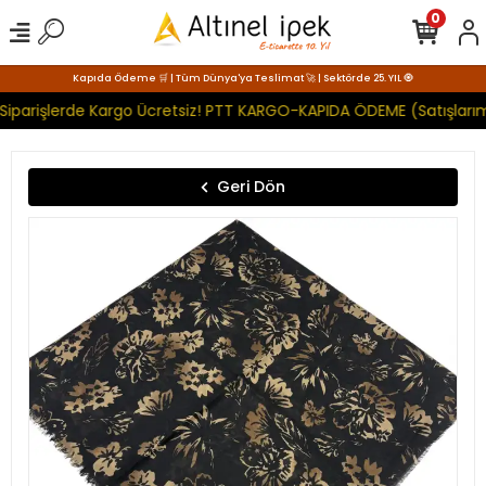
0
Kapıda Ödeme 🛒 | Tüm Dünya'ya Teslimat 🚀 | Sektörde 25. YIL 🧿
Siparişlerde Kargo Ücretsiz! PTT KARGO-KAPIDA ÖDEME (Satışlarım
Geri Dön