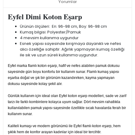
Yorumlar
Eyfel Dimi Koton Eşarp
Ürünün ölçüleri: En: 96-98 cm, Boy: 96-98 cm
Kumaş bilgisi: Polyester/Pamuk
4 mevsim kullanıma uygundur
Esnek yapısı sayesinde kırışmaya dayanıklı ve nefes
alıcı özelliğe sahiptir. Ağırlık yapmayan kumaş özelliği
ile sık ve uzun süreli kullanıma uygundur.
Eyfel marka flamlı koton eşarp, hafif ve nefes alabilen pamuk dokusu
sayesinde gün boyu konforlu bir kullanım sunar. Flamlı kumaş yapısı
eşarba doğal ve şık bir görünüm kazandırırken, kayma yapmayan
dokusu sayesinde kolay şekil alır.
Günlük kullanım için ideal olan Eyfel koton eşarp modelleri, sade ve zarif
tarzı ile farklı kombinlere kolayca uyum sağlar. Dört mevsim rahatlıkla
kullanılabilen pamuk yapısı sayesinde özellikle sıcak havalarda ferah bir
kullanım sunar.
Kaliteli kumaşı ve modern görünümü ile Eyfel flamlı koton eşarp, hem
şıklık hem de konfor arayan kadınlar için ideal bir tercihtir.