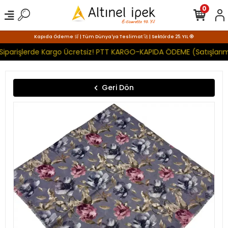
0
Kapıda Ödeme 🛒 | Tüm Dünya'ya Teslimat 🚀 | Sektörde 25. YIL 🧿
Siparişlerde Kargo Ücretsiz! PTT KARGO-KAPIDA ÖDEME (Satışlarım
Geri Dön