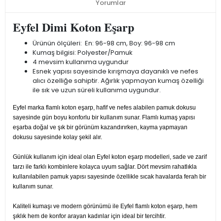
Yorumlar
Eyfel Dimi Koton Eşarp
Ürünün ölçüleri: En: 96-98 cm, Boy: 96-98 cm
Kumaş bilgisi: Polyester/Pamuk
4 mevsim kullanıma uygundur
Esnek yapısı sayesinde kırışmaya dayanıklı ve nefes
alıcı özelliğe sahiptir. Ağırlık yapmayan kumaş özelliği
ile sık ve uzun süreli kullanıma uygundur.
Eyfel marka flamlı koton eşarp, hafif ve nefes alabilen pamuk dokusu
sayesinde gün boyu konforlu bir kullanım sunar. Flamlı kumaş yapısı
eşarba doğal ve şık bir görünüm kazandırırken, kayma yapmayan
dokusu sayesinde kolay şekil alır.
Günlük kullanım için ideal olan Eyfel koton eşarp modelleri, sade ve zarif
tarzı ile farklı kombinlere kolayca uyum sağlar. Dört mevsim rahatlıkla
kullanılabilen pamuk yapısı sayesinde özellikle sıcak havalarda ferah bir
kullanım sunar.
Kaliteli kumaşı ve modern görünümü ile Eyfel flamlı koton eşarp, hem
şıklık hem de konfor arayan kadınlar için ideal bir tercihtir.