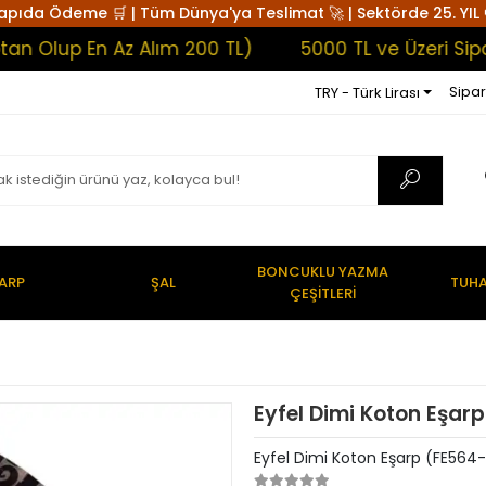
apıda Ödeme 🛒 | Tüm Dünya'ya Teslimat 🚀 | Sektörde 25. YIL 
lup En Az Alım 200 TL)
5000 TL ve Üzeri Siparişl
Sipar
TRY - Türk Lirası
BONCUKLU YAZMA
ARP
ŞAL
TUHA
ÇEŞİTLERİ
Eyfel Dimi Koton Eşar
Eyfel Dimi Koton Eşarp (FE564-