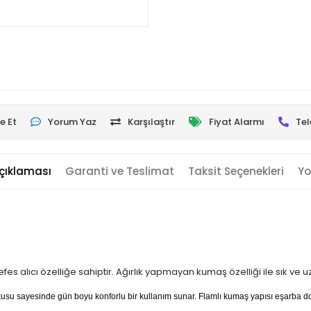
e Et
Yorum Yaz
Karşılaştır
Fiyat Alarmı
Tel
çıklaması
Garanti ve Teslimat
Taksit Seçenekleri
Yo
es alıcı özelliğe sahiptir. Ağırlık yapmayan kumaş özelliği ile sık ve 
dokusu sayesinde gün boyu konforlu bir kullanım sunar. Flamlı kumaş yapısı eşarba