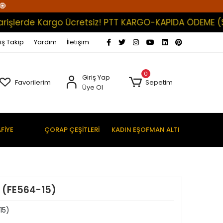
🧿
erde Kargo Ücretsiz! PTT KARGO-KAPIDA ÖDEME (Satışl
iş Takip
Yardım
İletişim
0
Giriş Yap
Favorilerim
Sepetim
Üye Ol
FİYE
ÇORAP ÇEŞİTLERİ
KADIN EŞOFMAN ALTI
p (FE564-15)
15)