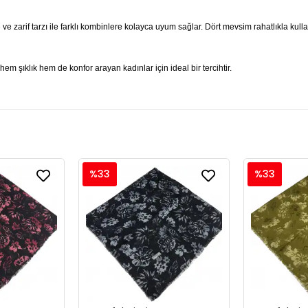
 ve zarif tarzı ile farklı kombinlere kolayca uyum sağlar. Dört mevsim rahatlıkla kul
em şıklık hem de konfor arayan kadınlar için ideal bir tercihtir.
%33
%33