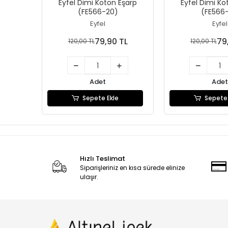
Eyfel Dimi Koton Eşarp
Eyfel Dimi Ko
(FE566-20)
(FE566-
Eyfel
Eyfel
79,90 TL
79
120,00 TL
120,00 TL
Adet
Adet
Sepete Ekle
Sepete 
Hızlı Teslimat
Siparişleriniz en kısa sürede elinize
ulaşır.