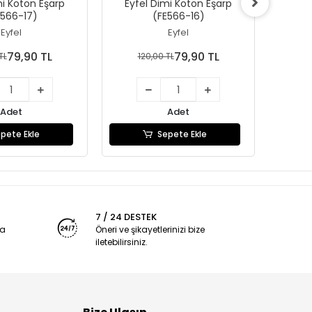
mi Koton Eşarp
Eyfel Dimi Koton Eşarp
Eyfe
E566-17)
(FE566-16)
Eyfel
Eyfel
79,90 TL
79,90 TL
TL
120,00 TL
1
Adet
Adet
pete Ekle
Sepete Ekle
7 / 24 DESTEK
ya
Öneri ve şikayetlerinizi bize
iletebilirsiniz.