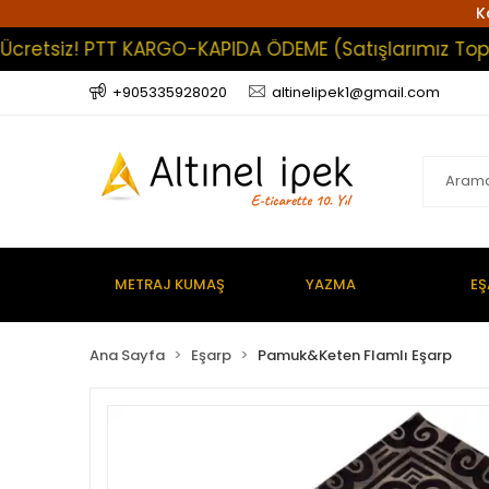
K
tsiz! PTT KARGO-KAPIDA ÖDEME (Satışlarımız Toptan O
+905335928020
altinelipek1@gmail.com
METRAJ KUMAŞ
YAZMA
EŞ
Ana Sayfa
Eşarp
Pamuk&Keten Flamlı Eşarp