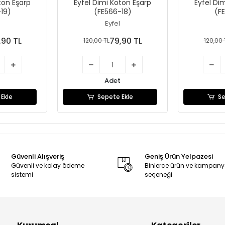
ton Eşarp
Eyfel Dimi Koton Eşarp
Eyfel Di
19)
(FE566-18)
(F
Eyfel
,90 TL
79,90 TL
120,00 TL
120,00 
Adet
Ekle
Sepete Ekle
Se
Güvenli Alışveriş
Geniş Ürün Yelpazesi
Güvenli ve kolay ödeme
Binlerce ürün ve kampan
sistemi
seçeneği