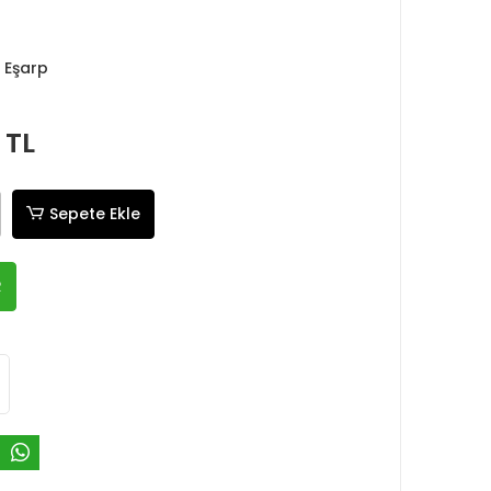
 Eşarp
 TL
Sepete Ekle
R