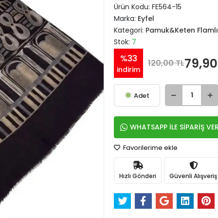
Ürün Kodu:
FE564-15
Marka:
Eyfel
Kategori:
Pamuk&Keten Flamlı
Stok:
7
%33
79,90
120,00 TL
indirim
Adet
WHATSAPP İLE SİPARİŞ VE
Favorilerime ekle
Hızlı Gönderi
Güvenli Alışveriş