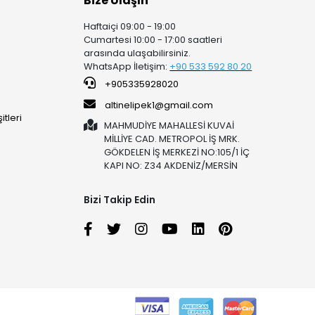
Bize Ulaşın
Haftaiçi 09:00 - 19:00
Cumartesi 10:00 - 17:00 saatleri
arasında ulaşabilirsiniz.
WhatsApp İletişim:
+90 53
3 592 80 20
+905335928020
altinelipek1@gmail.com
tleri
MAHMUDİYE MAHALLESİ KUVAİ
MİLLİYE CAD. METROPOL İŞ MRK.
GÖKDELEN İŞ MERKEZİ NO:105/1 İÇ
KAPI NO: Z34 AKDENİZ/MERSİN
Bizi Takip Edin