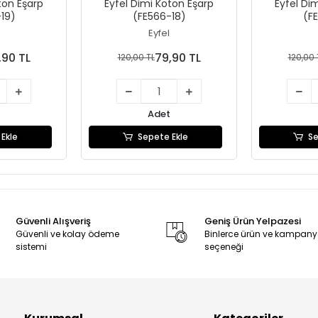
ton Eşarp
Eyfel Dimi Koton Eşarp
Eyfel Di
19)
(FE566-18)
(F
Eyfel
,90 TL
79,90 TL
120,00 TL
120,00 
Adet
Ekle
Sepete Ekle
Se
Güvenli Alışveriş
Geniş Ürün Yelpazesi
Güvenli ve kolay ödeme
Binlerce ürün ve kampan
sistemi
seçeneği