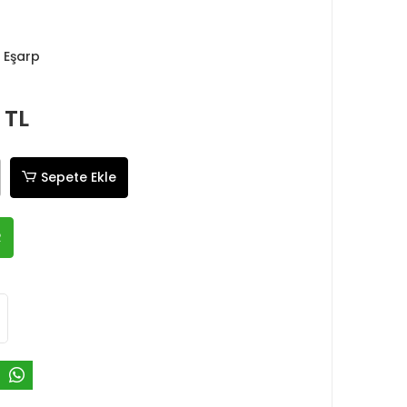
 Eşarp
 TL
Sepete Ekle
R