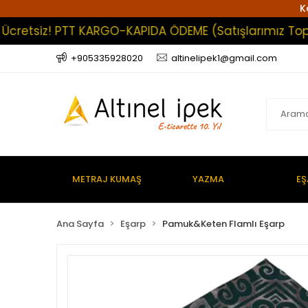
K
etsiz! PTT KARGO-KAPIDA ÖDEME (Satışlarımız Toptan O
+905335928020
altinelipek1@gmail.com
METRAJ KUMAŞ
YAZMA
EŞ
Ana Sayfa
Eşarp
Pamuk&Keten Flamlı Eşarp