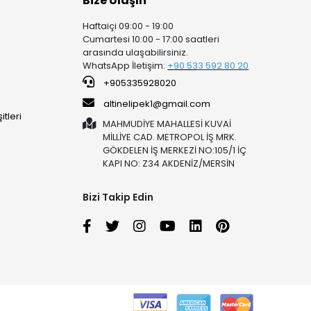
Bize Ulaşın
Haftaiçi 09:00 - 19:00
Cumartesi 10:00 - 17:00 saatleri
arasında ulaşabilirsiniz.
WhatsApp İletişim:
+90 53
3 592 80 20
+905335928020
altinelipek1@gmail.com
tleri
MAHMUDİYE MAHALLESİ KUVAİ
MİLLİYE CAD. METROPOL İŞ MRK.
GÖKDELEN İŞ MERKEZİ NO:105/1 İÇ
KAPI NO: Z34 AKDENİZ/MERSİN
Bizi Takip Edin