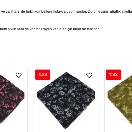
 ve zarif tarzı ile farklı kombinlere kolayca uyum sağlar. Dört mevsim rahatlıkla kul
em şıklık hem de konfor arayan kadınlar için ideal bir tercihtir.
%33
%33