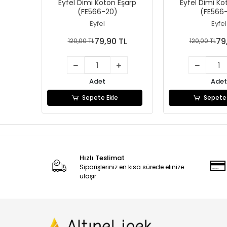
Eyfel Dimi Koton Eşarp
Eyfel Dimi Ko
(FE566-20)
(FE566-
Eyfel
Eyfel
79,90 TL
79
120,00 TL
120,00 TL
Adet
Adet
Sepete Ekle
Sepete 
Hızlı Teslimat
Siparişleriniz en kısa sürede elinize
ulaşır.