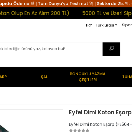
apıda Ödeme 🛒 | Tüm Dünya'ya Teslimat 🚀 | Sektörde 25. YIL 
lup En Az Alım 200 TL)
5000 TL ve Üzeri Sipariş
Sipar
TRY - Türk Lirası
BONCUKLU YAZMA
ARP
ŞAL
TUHA
ÇEŞİTLERİ
Eyfel Dimi Koton Eşar
Eyfel Dimi Koton Eşarp (FE564-