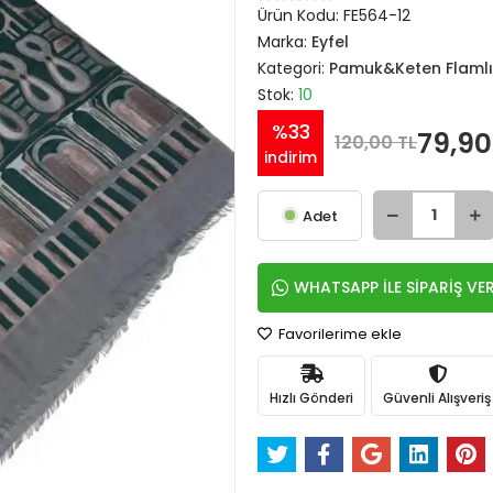
Ürün Kodu:
FE564-12
Marka:
Eyfel
Kategori:
Pamuk&Keten Flamlı
Stok:
10
%33
79,90
120,00 TL
indirim
Adet
WHATSAPP İLE SİPARİŞ VE
Favorilerime ekle
Hızlı Gönderi
Güvenli Alışveriş