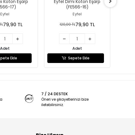
mi Koton Eşarp
Eyfel Dimi Koton Eşarp
Eyfe
E566-17)
(FE566-16)
Eyfel
Eyfel
79,90 TL
79,90 TL
TL
120,00 TL
1
Adet
Adet
pete Ekle
Sepete Ekle
7 / 24 DESTEK
ya
Öneri ve şikayetlerinizi bize
iletebilirsiniz.