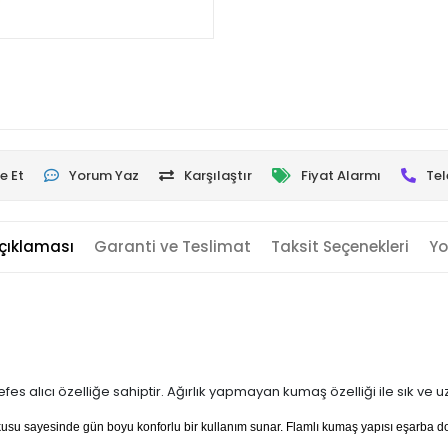
e Et
Yorum Yaz
Karşılaştır
Fiyat Alarmı
Tel
çıklaması
Garanti ve Teslimat
Taksit Seçenekleri
Yo
es alıcı özelliğe sahiptir. Ağırlık yapmayan kumaş özelliği ile sık ve 
dokusu sayesinde gün boyu konforlu bir kullanım sunar. Flamlı kumaş yapısı eşarba