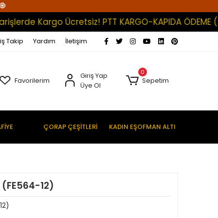
🧿
lerde Kargo Ücretsiz! PTT KARGO-KAPIDA ÖDEME (Satışl
iş Takip
Yardım
İletişim
0
Giriş Yap
Favorilerim
Sepetim
Üye Ol
FİYE
ÇORAP ÇEŞİTLERİ
KADIN EŞOFMAN ALTI
p (FE564-12)
12)