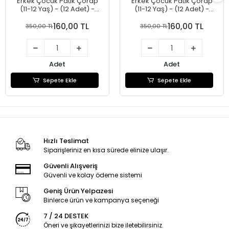
Erkek Çocuk Patik Çorap
Erkek Çocuk Patik Çorap
(11-12 Yaş) - (12 Adet) -
(11-12 Yaş) - (12 Adet) -
(REP01-13)
(REP01-12)
160,00 TL
160,00 TL
350,00 TL
350,00 TL
Adet
Adet
Sepete Ekle
Sepete Ekle
Hızlı Teslimat
Siparişleriniz en kısa sürede elinize ulaşır.
Güvenli Alışveriş
Güvenli ve kolay ödeme sistemi
Geniş Ürün Yelpazesi
Binlerce ürün ve kampanya seçeneği
7 / 24 DESTEK
Öneri ve şikayetlerinizi bize iletebilirsiniz.