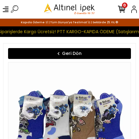
0
Kapıda Ödeme 🛒 | Tüm Dünya'ya Teslimat 🚀 | Sektörde 25. YIL 🧿
iparişlerde Kargo Ücretsiz! PTT KARGO-KAPIDA ÖDEME (Satışlarımı
Geri Dön