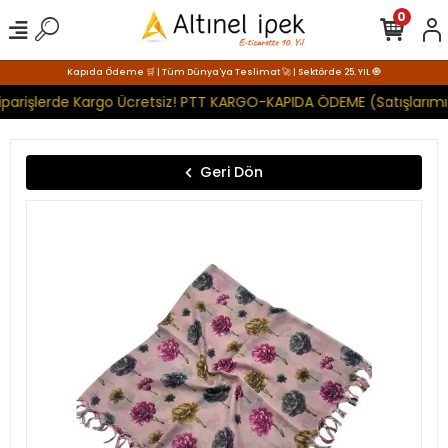
0
Kapıda Ödeme 🛒 | Tüm Dünya'ya Teslimat 🚀 | Sektörde 25. YIL 🧿
iparişlerde Kargo Ücretsiz! PTT KARGO-KAPIDA ÖDEME (Satışlarımı
Geri Dön