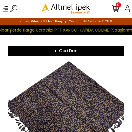
0
Kapıda Ödeme 🛒 | Tüm Dünya'ya Teslimat 🚀 | Sektörde 25. YIL 🧿
iparişlerde Kargo Ücretsiz! PTT KARGO-KAPIDA ÖDEME (Satışlarımı
Geri Dön