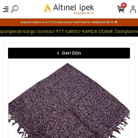
0
Kapıda Ödeme 🛒 | Tüm Dünya'ya Teslimat 🚀 | Sektörde 25. YIL 🧿
iparişlerde Kargo Ücretsiz! PTT KARGO-KAPIDA ÖDEME (Satışlarımı
Geri Dön