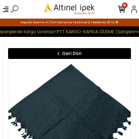
0
Kapıda Ödeme 🛒 | Tüm Dünya'ya Teslimat 🚀 | Sektörde 25. YIL 🧿
iparişlerde Kargo Ücretsiz! PTT KARGO-KAPIDA ÖDEME (Satışlarımı
Geri Dön