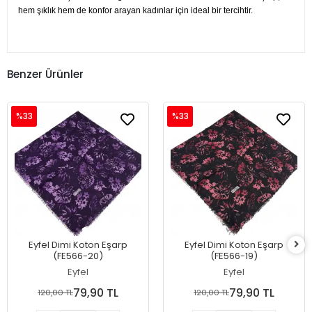
hem şıklık hem de konfor arayan kadınlar için ideal bir tercihtir.
Benzer Ürünler
%33
%33
Eyfel Dimi Koton Eşarp
Eyfel Dimi Koton Eşarp
(FE566-20)
(FE566-19)
Eyfel
Eyfel
79,90 TL
79,90 TL
120,00 TL
120,00 TL