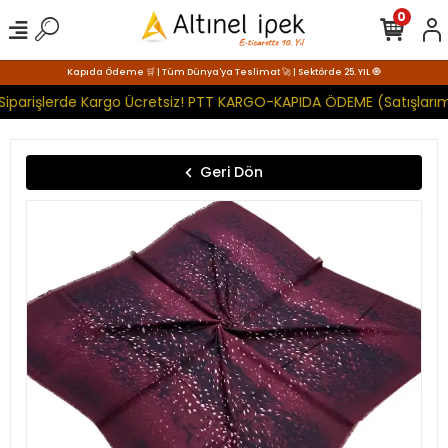
0
Kapıda Ödeme 🛒 | Tüm Dünya'ya Teslimat 🚀 | Sektörde 25. YIL 🧿
Siparişlerde Kargo Ücretsiz! PTT KARGO-KAPIDA ÖDEME (Satışlarım
Geri Dön