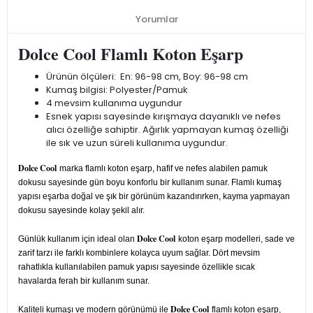
Yorumlar
Dolce Cool Flamlı Koton Eşarp
Ürünün ölçüleri: En: 96-98 cm, Boy: 96-98 cm
Kumaş bilgisi: Polyester/Pamuk
4 mevsim kullanıma uygundur
Esnek yapısı sayesinde kırışmaya dayanıklı ve nefes
alıcı özelliğe sahiptir. Ağırlık yapmayan kumaş özelliği
ile sık ve uzun süreli kullanıma uygundur.
Dolce Cool
marka flamlı koton eşarp, hafif ve nefes alabilen pamuk
dokusu sayesinde gün boyu konforlu bir kullanım sunar. Flamlı kumaş
yapısı eşarba doğal ve şık bir görünüm kazandırırken, kayma yapmayan
dokusu sayesinde kolay şekil alır.
Dolce Cool
Günlük kullanım için ideal olan
koton eşarp modelleri, sade ve
zarif tarzı ile farklı kombinlere kolayca uyum sağlar. Dört mevsim
rahatlıkla kullanılabilen pamuk yapısı sayesinde özellikle sıcak
havalarda ferah bir kullanım sunar.
Dolce Cool
Kaliteli kumaşı ve modern görünümü ile
flamlı koton eşarp,