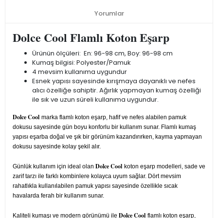
Yorumlar
Dolce Cool Flamlı Koton Eşarp
Ürünün ölçüleri: En: 96-98 cm, Boy: 96-98 cm
Kumaş bilgisi: Polyester/Pamuk
4 mevsim kullanıma uygundur
Esnek yapısı sayesinde kırışmaya dayanıklı ve nefes
alıcı özelliğe sahiptir. Ağırlık yapmayan kumaş özelliği
ile sık ve uzun süreli kullanıma uygundur.
Dolce Cool
marka flamlı koton eşarp, hafif ve nefes alabilen pamuk
dokusu sayesinde gün boyu konforlu bir kullanım sunar. Flamlı kumaş
yapısı eşarba doğal ve şık bir görünüm kazandırırken, kayma yapmayan
dokusu sayesinde kolay şekil alır.
Dolce Cool
Günlük kullanım için ideal olan
koton eşarp modelleri, sade ve
zarif tarzı ile farklı kombinlere kolayca uyum sağlar. Dört mevsim
rahatlıkla kullanılabilen pamuk yapısı sayesinde özellikle sıcak
havalarda ferah bir kullanım sunar.
Dolce Cool
Kaliteli kumaşı ve modern görünümü ile
flamlı koton eşarp,