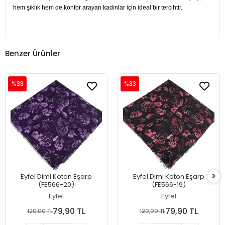
hem şıklık hem de konfor arayan kadınlar için ideal bir tercihtir.
Benzer Ürünler
%33
%33
Eyfel Dimi Koton Eşarp
Eyfel Dimi Koton Eşarp
(FE566-20)
(FE566-19)
Eyfel
Eyfel
79,90 TL
79,90 TL
120,00 TL
120,00 TL