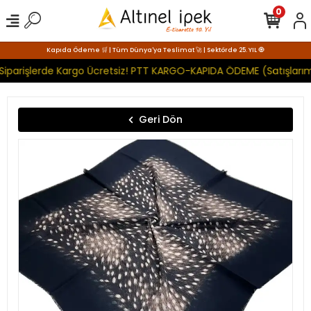
0
Kapıda Ödeme 🛒 | Tüm Dünya'ya Teslimat 🚀 | Sektörde 25. YIL 🧿
Siparişlerde Kargo Ücretsiz! PTT KARGO-KAPIDA ÖDEME (Satışlarım
Geri Dön