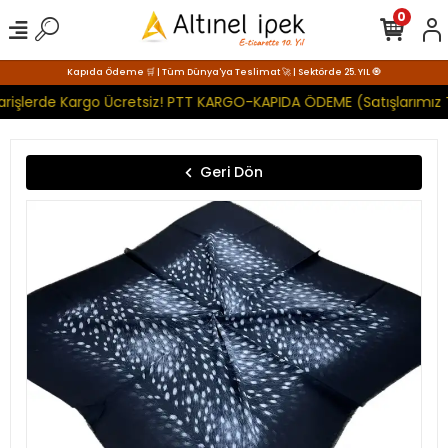
0
Kapıda Ödeme 🛒 | Tüm Dünya'ya Teslimat 🚀 | Sektörde 25. YIL 🧿
arişlerde Kargo Ücretsiz! PTT KARGO-KAPIDA ÖDEME (Satışlarımız 
Geri Dön