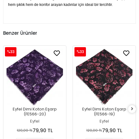
hem şıklık hem de konfor arayan kadınlar için ideal bir tercihtir.
Benzer Ürünler
%33
%33
Eyfel Dimi Koton Eşarp
Eyfel Dimi Koton Eşarp
(FE566-20)
(FE566-19)
Eyfel
Eyfel
79,90 TL
79,90 TL
120,00 TL
120,00 TL