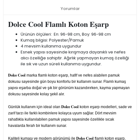
Yorumlar
Dolce Cool Flamlı Koton Eşarp
Ürünün ölçüleri: En: 96-98 cm, Boy: 96-98 cm
Kumaş bilgisi: Polyester/Pamuk
4 mevsim kullanıma uygundur
Esnek yapısı sayesinde kırışmaya dayanıklı ve nefes
alıcı özelliğe sahiptir. Ağırlık yapmayan kumaş özelliği
ile sık ve uzun süreli kullanıma uygundur.
Dolce Cool
marka flamlı koton eşarp, hafif ve nefes alabilen pamuk
dokusu sayesinde gün boyu konforlu bir kullanım sunar. Flamlı kumaş
yapısı eşarba doğal ve şık bir görünüm kazandırırken, kayma yapmayan
dokusu sayesinde kolay şekil alır.
Dolce Cool
Günlük kullanım için ideal olan
koton eşarp modelleri, sade ve
zarif tarzı ile farklı kombinlere kolayca uyum sağlar. Dört mevsim
rahatlıkla kullanılabilen pamuk yapısı sayesinde özellikle sıcak
havalarda ferah bir kullanım sunar.
Dolce Cool
Kaliteli kumaşı ve modern görünümü ile
flamlı koton eşarp,