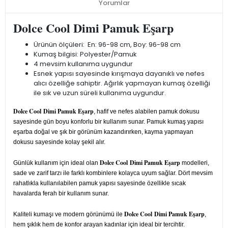
Yorumlar
Dolce Cool Dimi Pamuk Eşarp
Ürünün ölçüleri: En: 96-98 cm, Boy: 96-98 cm
Kumaş bilgisi: Polyester/Pamuk
4 mevsim kullanıma uygundur
Esnek yapısı sayesinde kırışmaya dayanıklı ve nefes
alıcı özelliğe sahiptir. Ağırlık yapmayan kumaş özelliği
ile sık ve uzun süreli kullanıma uygundur.
Dolce Cool Dimi Pamuk Eşarp
, hafif ve nefes alabilen pamuk dokusu
sayesinde gün boyu konforlu bir kullanım sunar. Pamuk kumaş yapısı
eşarba doğal ve şık bir görünüm kazandırırken, kayma yapmayan
dokusu sayesinde kolay şekil alır.
Dolce Cool Dimi Pamuk Eşarp
Günlük kullanım için ideal olan
modelleri,
sade ve zarif tarzı ile farklı kombinlere kolayca uyum sağlar. Dört mevsim
rahatlıkla kullanılabilen pamuk yapısı sayesinde özellikle sıcak
havalarda ferah bir kullanım sunar.
Dolce Cool Dimi Pamuk Eşarp
Kaliteli kumaşı ve modern görünümü ile
,
hem şıklık hem de konfor arayan kadınlar için ideal bir tercihtir.