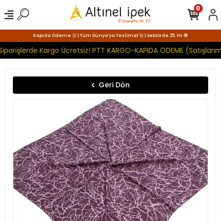
0
Kapıda Ödeme 🛒 | Tüm Dünya'ya Teslimat 🚀 | Sektörde 25. YIL 🧿
Siparişlerde Kargo Ücretsiz! PTT KARGO-KAPIDA ÖDEME (Satışlarımı
Geri Dön