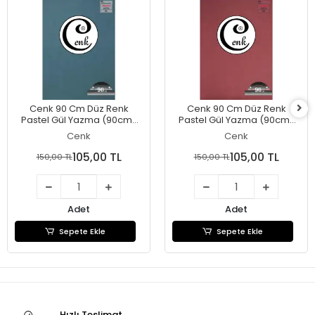
Cenk 90 Cm Düz Renk
Cenk 90 Cm Düz Renk
Pastel Gül Yazma (90cm-
Pastel Gül Yazma (90cm-
056)
082)
Cenk
Cenk
105,00 TL
105,00 TL
150,00 TL
150,00 TL
Adet
Adet
Sepete Ekle
Sepete Ekle
Hızlı Teslimat