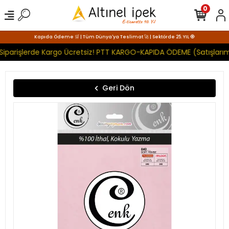
0
Kapıda Ödeme 🛒 | Tüm Dünya'ya Teslimat 🚀 | Sektörde 25. YIL 🧿
Siparişlerde Kargo Ücretsiz! PTT KARGO-KAPIDA ÖDEME (Satışlarım
Geri Dön