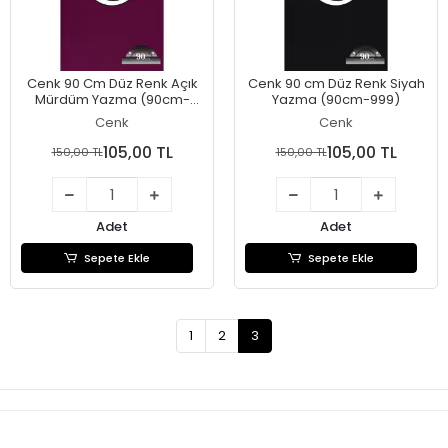
Cenk 90 Cm Düz Renk Açık
Cenk 90 cm Düz Renk Siyah
Mürdüm Yazma (90cm-
Yazma (90cm-999)
032)
Cenk
Cenk
105,00 TL
105,00 TL
150,00 TL
150,00 TL
Adet
Adet
Sepete Ekle
Sepete Ekle
1
2
3