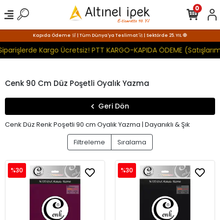
0
Kapıda Ödeme 🛒 | Tüm Dünya'ya Teslimat 🚀 | Sektörde 25. YIL 🧿
Siparişlerde Kargo Ücretsiz! PTT KARGO-KAPIDA ÖDEME (Satışlarım
Cenk 90 Cm Düz Poşetli Oyalık Yazma
Geri Dön
Cenk Düz Renk Poşetli 90 cm Oyalık Yazma | Dayanıklı & Şık
Filtreleme
Sıralama
%30
%30