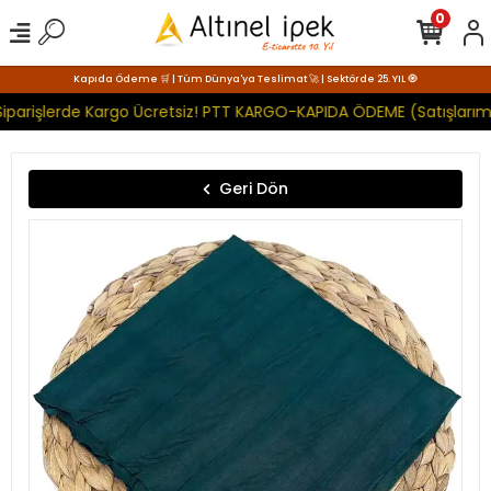
0
Kapıda Ödeme 🛒 | Tüm Dünya'ya Teslimat 🚀 | Sektörde 25. YIL 🧿
iparişlerde Kargo Ücretsiz! PTT KARGO-KAPIDA ÖDEME (Satışlarımı
Geri Dön