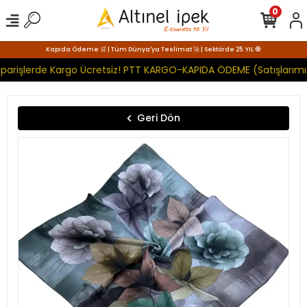
0
Kapıda Ödeme 🛒 | Tüm Dünya'ya Teslimat 🚀 | Sektörde 25. YIL 🧿
parişlerde Kargo Ücretsiz! PTT KARGO-KAPIDA ÖDEME (Satışlarımız
Geri Dön