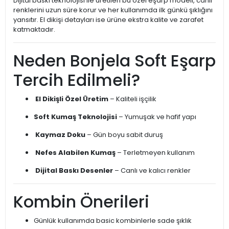
Dijital baskı teknolojisi ile üretilen bu özel eşarp modeli, canlı
renklerini uzun süre korur ve her kullanımda ilk günkü şıklığını
yansıtır. El dikişi detayları ise ürüne ekstra kalite ve zarafet
katmaktadır.
Neden Bonjela Soft Eşarp
Tercih Edilmeli?
El Dikişli Özel Üretim
– Kaliteli işçilik
Soft Kumaş Teknolojisi
– Yumuşak ve hafif yapı
Kaymaz Doku
– Gün boyu sabit duruş
Nefes Alabilen Kumaş
– Terletmeyen kullanım
Dijital Baskı Desenler
– Canlı ve kalıcı renkler
Kombin Önerileri
Günlük kullanımda basic kombinlerle sade şıklık