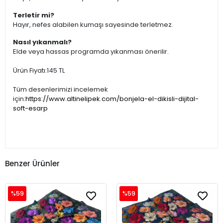
Terletir mi?
Hayır, nefes alabilen kumaşı sayesinde terletmez.
Nasıl yıkanmalı?
Elde veya hassas programda yıkanması önerilir.
Ürün Fiyatı:145 TL
Tüm desenlerimizi incelemek
için:
https://www.altinelipek.com/bonjela-el-dikisli-dijital-
soft-esarp
Benzer Ürünler
%59
%59