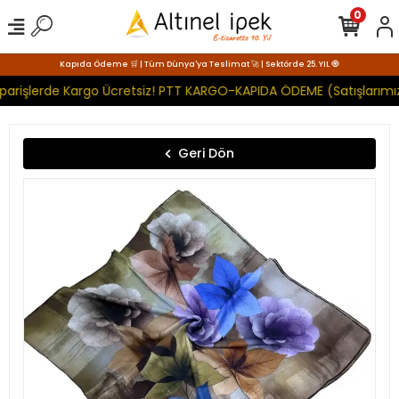
0
Kapıda Ödeme 🛒 | Tüm Dünya'ya Teslimat 🚀 | Sektörde 25. YIL 🧿
parişlerde Kargo Ücretsiz! PTT KARGO-KAPIDA ÖDEME (Satışlarımız
Geri Dön