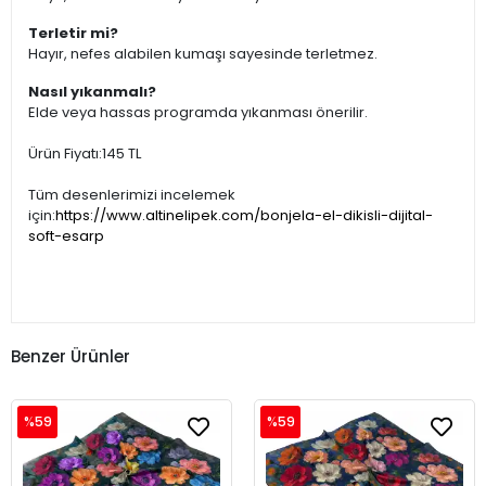
Terletir mi?
Hayır, nefes alabilen kumaşı sayesinde terletmez.
Nasıl yıkanmalı?
Elde veya hassas programda yıkanması önerilir.
Ürün Fiyatı:145 TL
Tüm desenlerimizi incelemek
için:
https://www.altinelipek.com/bonjela-el-dikisli-dijital-
soft-esarp
Benzer Ürünler
%59
%59