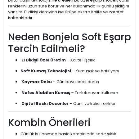
Dijital baskı teknolojisi ile üretilen bu özel eşarp modeli, canlı
renklerini uzun süre korur ve her kullanımda ilk günkü şıklığını
yansıtır. El dikişi detayları ise ürüne ekstra kalite ve zarafet
katmaktadır.
Neden Bonjela Soft Eşarp
Tercih Edilmeli?
El Dikişli Özel Üretim
– Kaliteli işçilik
Soft Kumaş Teknolojisi
– Yumuşak ve hafif yapı
Kaymaz Doku
– Gün boyu sabit duruş
Nefes Alabilen Kumaş
– Terletmeyen kullanım
Dijital Baskı Desenler
– Canlı ve kalıcı renkler
Kombin Önerileri
Günlük kullanımda basic kombinlerle sade şıklık