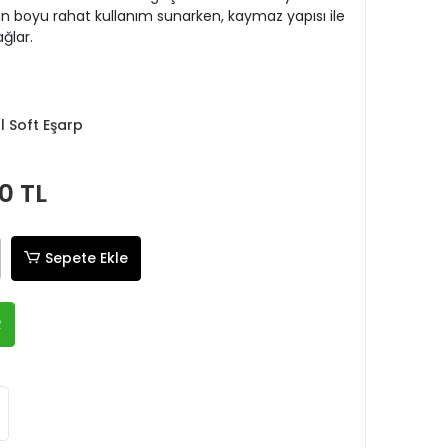
boyu rahat kullanım sunarken, kaymaz yapısı ile
ğlar.
tal Soft Eşarp
0 TL
Sepete Ekle
R