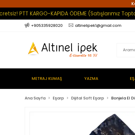
K
z! PTT KARGO-KAPIDA ÖDEME (Satışlarımız Toptan Olup
+905335928020
altinelipek1@gmail.com
METRAJ KUMAŞ
YAZMA
EŞ
Ana Sayfa
Eşarp
Dijital Soft Eşarp
Bonjela El Di