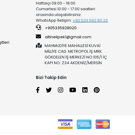
Haftaiçi 09:00 - 19:00
Cumartesi 10:00 - 17:00 saatleri
arasında ulaşabilirsiniz.
WhatsApp İletişim:
+90 53
3 592 80 20
+905335928020
altinelipek1@gmail.com
tleri
MAHMUDİYE MAHALLESİ KUVAİ
MİLLİYE CAD. METROPOL İŞ MRK.
GÖKDELEN İŞ MERKEZİ NO:105/1 İÇ
KAPI NO: Z34 AKDENİZ/MERSİN
Bizi Takip Edin