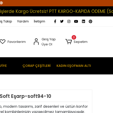
🧿
de Kargo Ücretsiz! PTT KARGO-KAPIDA ÖDEME (Satışları
iş Takip
Yardım
İletişim
0
Giriş Yap
Favorilerim
Sepetim
Üye Ol
FİYE
ÇORAP ÇEŞİTLERİ
KADIN EŞOFMAN ALTI
al Soft Eşarp-soft94-10
şarp, modern tasarımı, zarif desenleri ve üstün konfor
zel kombinlerinizin vazgeçilmez tamamlayıcısıdır.