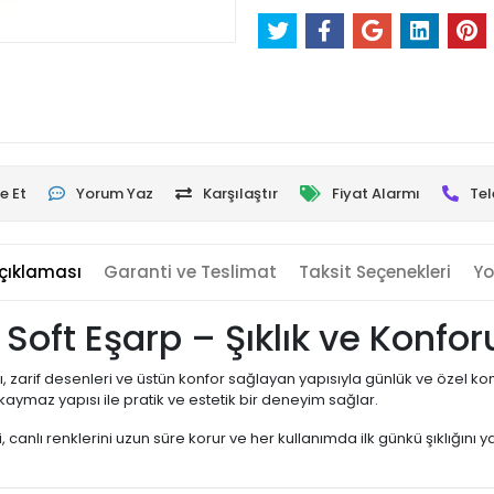
e Et
Yorum Yaz
Karşılaştır
Fiyat Alarmı
Tel
çıklaması
Garanti ve Teslimat
Taksit Seçenekleri
Yo
tal Soft Eşarp – Şıklık ve Ko
, zarif desenleri ve üstün konfor sağlayan yapısıyla günlük ve özel 
ymaz yapısı ile pratik ve estetik bir deneyim sağlar.
, canlı renklerini uzun süre korur ve her kullanımda ilk günkü şıklığını yan