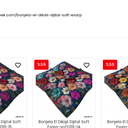
pek.com/bonjela-el-dikisli-dijital-soft-esarp
%59
%59
 Dijital Soft
Bonjela El Dikişli Dijital Soft
Bonjela El D
139-15
Eşarp-soft139-14
Eşarp