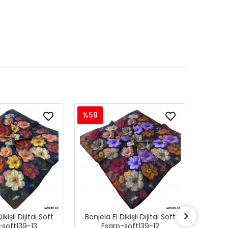
%59
%59
ikişli Dijital Soft
Bonjela El Dikişli Dijital Soft
Bonjela
-soft139-13
Eşarp-soft139-12
E