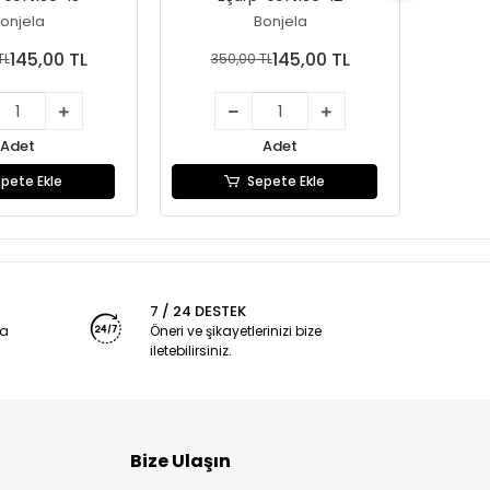
onjela
Bonjela
145,00 TL
145,00 TL
TL
350,00 TL
35
Adet
Adet
pete Ekle
Sepete Ekle
7 / 24 DESTEK
ya
Öneri ve şikayetlerinizi bize
iletebilirsiniz.
Bize Ulaşın