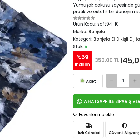
Yumuşak dokusu sayesinde gün 
pratik ve estetik bir deneyim sa
Ürün Kodu:
soft94-10
Marka:
Bonjela
Kategori:
Bonjela El Dikişli Diji
Stok:
5
%59
145,0
350,00 TL
indirim
Adet
WHATSAPP İLE SİPARİŞ VE
Favorilerime ekle
Hızlı Gönderi
Güvenli Alışveriş