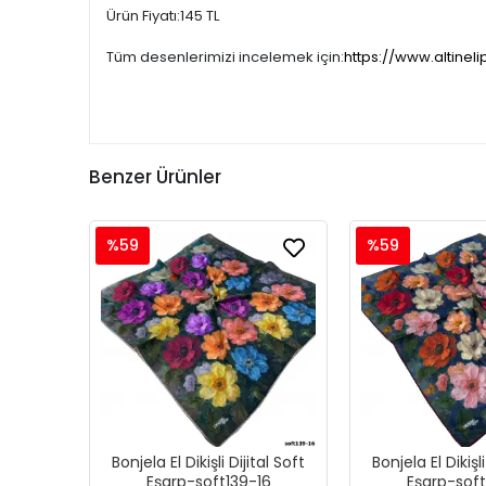
Ürün Fiyatı:145 TL
Tüm desenlerimizi incelemek için:
https://www.altineli
Benzer Ürünler
%59
%59
Bonjela El Dikişli Dijital Soft
Bonjela El Dikişli
Eşarp-soft139-16
Eşarp-soft