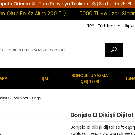
apıda Ödeme 🛒 | Tüm Dünya'ya Teslimat 🚀 | Sektörde 25. YIL 
 En Az Alım 200 TL)
5000 TL ve Üzeri Siparişler
Sipar
TRY - Türk Lirası
BONCUKLU YAZMA
ARP
ŞAL
TUHA
ÇEŞİTLERİ
kişli Dijital Soft Eşarp
Bonjela El Dikişli Dijit
Bonjela el dikişli dijital soft e
sağlayan yapısıyla günlük ve ö