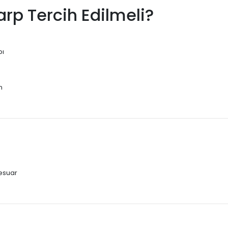
rp Tercih Edilmeli?
pı
m
sesuar