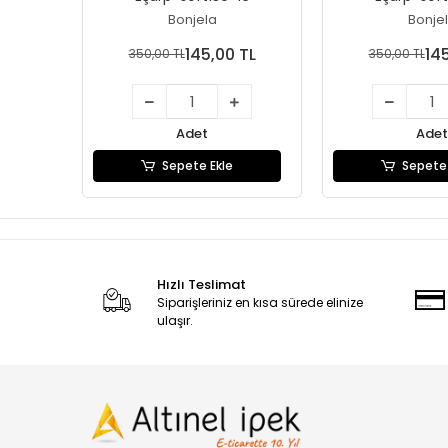
Bonjela
Bonje
145,00 TL
14
350,00 TL
350,00 TL
Adet
Adet
Sepete Ekle
Sepete 
Hızlı Teslimat
Siparişleriniz en kısa sürede elinize
ulaşır.