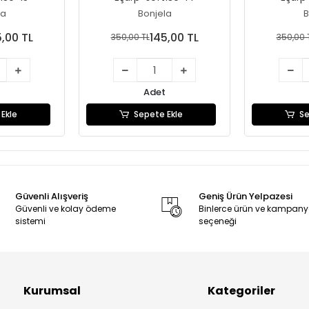
la
Bonjela
B
5,00 TL
145,00 TL
350,00 TL
350,00 
Adet
Ekle
Sepete Ekle
Se
Güvenli Alışveriş
Geniş Ürün Yelpazesi
Güvenli ve kolay ödeme
Binlerce ürün ve kampan
sistemi
seçeneği
Kurumsal
Kategoriler