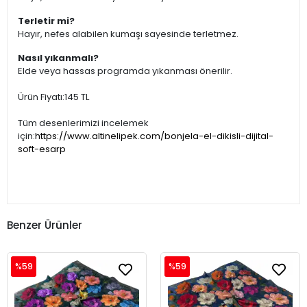
Terletir mi?
Hayır, nefes alabilen kumaşı sayesinde terletmez.
Nasıl yıkanmalı?
Elde veya hassas programda yıkanması önerilir.
Ürün Fiyatı:145 TL
Tüm desenlerimizi incelemek
için:
https://www.altinelipek.com/bonjela-el-dikisli-dijital-
soft-esarp
Benzer Ürünler
%59
%59