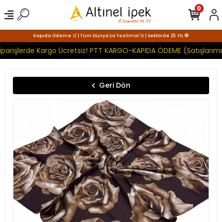
0
Kapıda Ödeme 🛒 | Tüm Dünya'ya Teslimat 🚀 | Sektörde 25. YIL 🧿
parişlerde Kargo Ücretsiz! PTT KARGO-KAPIDA ÖDEME (Satışlarımız
Geri Dön