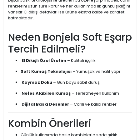
Dijital baskı teknolojisi ile üretilen bu özel eşarp modeli, canlı
renklerini uzun süre korur ve her kullanımda ilk günkü şıklığını
yansıtır. El dikişi detayları ise ürüne ekstra kalite ve zarafet
katmaktadır.
Neden Bonjela Soft Eşarp
Tercih Edilmeli?
El Dikişli Özel Üretim
– Kaliteli işçilik
Soft Kumaş Teknolojisi
– Yumuşak ve hafif yapı
Kaymaz Doku
– Gün boyu sabit duruş
Nefes Alabilen Kumaş
– Terletmeyen kullanım
Dijital Baskı Desenler
– Canlı ve kalıcı renkler
Kombin Önerileri
Günlük kullanımda basic kombinlerle sade şıklık