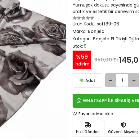
Yumuşak dokusu sayesinde gün 
pratik ve estetik bir deneyim sa
Ürün Kodu:
soft89-06
Marka:
Bonjela
Kategori:
Bonjela El Dikişli Diji
Stok:
5
%59
145,0
350,00 TL
indirim
Adet
WHATSAPP İLE SİPARİŞ VE
Favorilerime ekle
Hızlı Gönderi
Güvenli Alışveriş