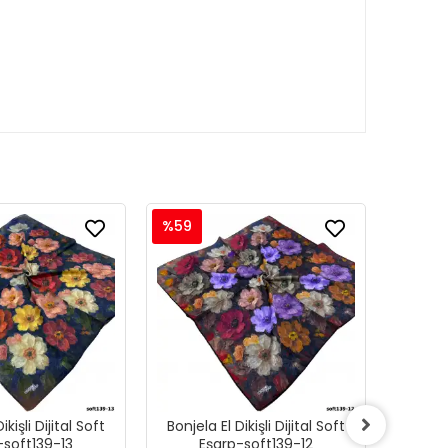
%59
%59
ikişli Dijital Soft
Bonjela El Dikişli Dijital Soft
Bonjela
-soft139-13
Eşarp-soft139-12
E