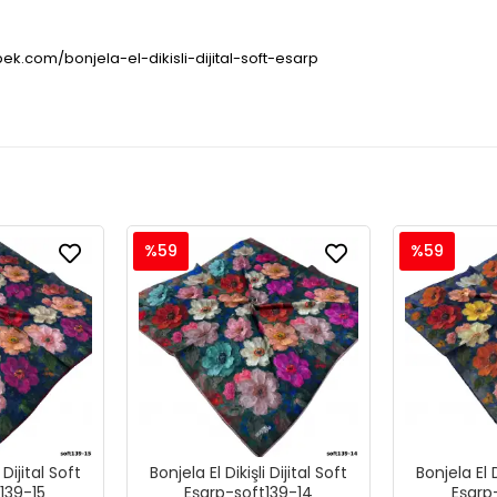
pek.com/bonjela-el-dikisli-dijital-soft-esarp
%59
%59
 Dijital Soft
Bonjela El Dikişli Dijital Soft
Bonjela El D
139-15
Eşarp-soft139-14
Eşarp