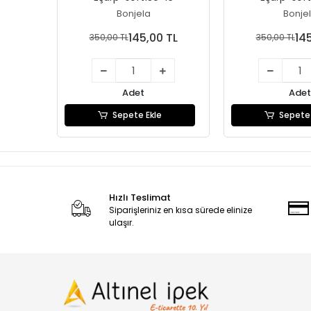
Bonjela
Bonje
145,00 TL
14
350,00 TL
350,00 TL
Adet
Adet
Sepete Ekle
Sepete 
Hızlı Teslimat
Siparişleriniz en kısa sürede elinize
ulaşır.