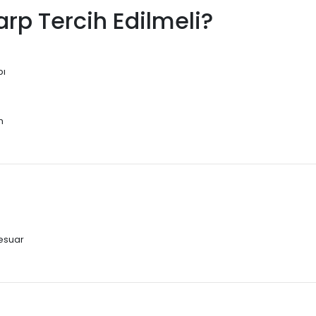
rp Tercih Edilmeli?
pı
m
sesuar