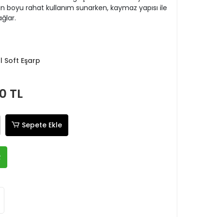
boyu rahat kullanım sunarken, kaymaz yapısı ile
ğlar.
tal Soft Eşarp
0 TL
Sepete Ekle
R