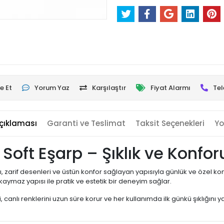
e Et
Yorum Yaz
Karşılaştır
Fiyat Alarmı
Tel
çıklaması
Garanti ve Teslimat
Taksit Seçenekleri
Yo
tal Soft Eşarp – Şıklık ve Ko
, zarif desenleri ve üstün konfor sağlayan yapısıyla günlük ve özel 
ymaz yapısı ile pratik ve estetik bir deneyim sağlar.
, canlı renklerini uzun süre korur ve her kullanımda ilk günkü şıklığını yan