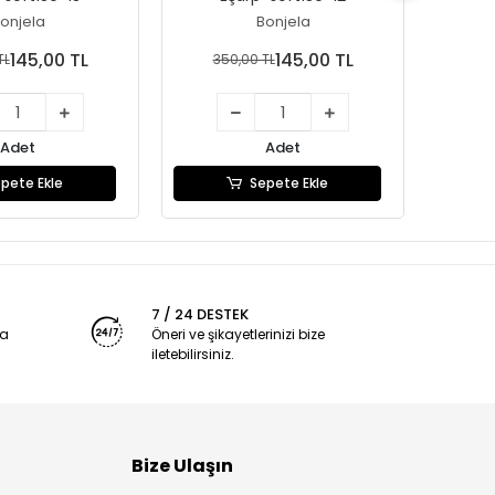
onjela
Bonjela
145,00 TL
145,00 TL
TL
350,00 TL
35
Adet
Adet
pete Ekle
Sepete Ekle
7 / 24 DESTEK
ya
Öneri ve şikayetlerinizi bize
iletebilirsiniz.
Bize Ulaşın