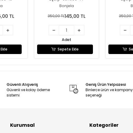
la
Bonjela
B
5,00 TL
145,00 TL
350,00 TL
350,00 
Adet
Ekle
Sepete Ekle
Se
Güvenli Alışveriş
Geniş Ürün Yelpazesi
Güvenli ve kolay ödeme
Binlerce ürün ve kampan
sistemi
seçeneği
Kurumsal
Kategoriler