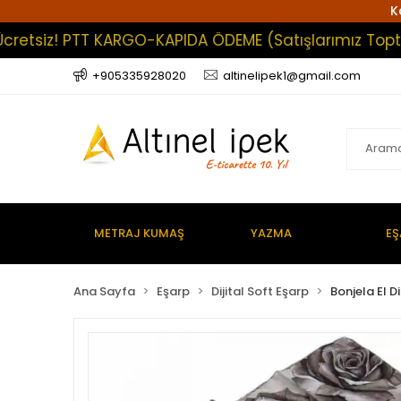
K
iz! PTT KARGO-KAPIDA ÖDEME (Satışlarımız Toptan Olup
+905335928020
altinelipek1@gmail.com
METRAJ KUMAŞ
YAZMA
EŞ
Ana Sayfa
Eşarp
Dijital Soft Eşarp
Bonjela El Di