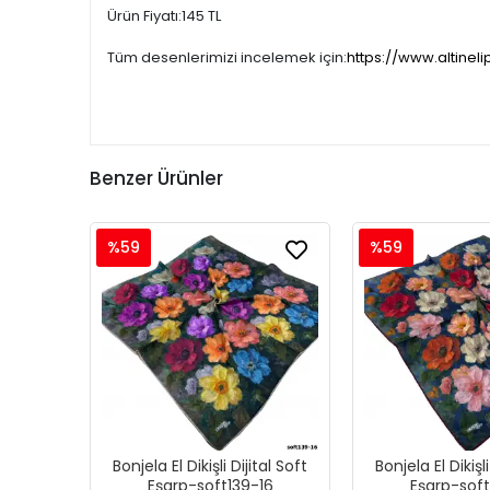
Ürün Fiyatı:145 TL
Tüm desenlerimizi incelemek için:
https://www.altineli
Benzer Ürünler
%59
%59
Bonjela El Dikişli Dijital Soft
Bonjela El Dikişli
Eşarp-soft139-16
Eşarp-soft