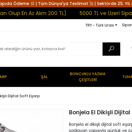
apıda Ödeme 🛒 | Tüm Dünya'ya Teslimat 🚀 | Sektörde 25. YIL 
 En Az Alım 200 TL)
5000 TL ve Üzeri Siparişler
Sipar
TRY - Türk Lirası
BONCUKLU YAZMA
ARP
ŞAL
TUHA
ÇEŞİTLERİ
kişli Dijital Soft Eşarp
Bonjela El Dikişli Diji
Bonjela el dikişli dijital soft e
sağlayan yapısıyla günlük ve ö