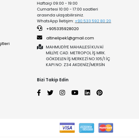
Haftaiçi 09:00 - 19:00
Cumartesi 10:00 - 17:00 saatleri
arasında ulaşabilirsiniz.
WhatsApp İletişim:
+90 53
3 592 80 20
+905335928020
altinelipek1@gmail.com
tleri
MAHMUDİYE MAHALLESİ KUVAİ
MİLLİYE CAD. METROPOL İŞ MRK.
GÖKDELEN İŞ MERKEZİ NO:105/1 İÇ
KAPI NO: Z34 AKDENİZ/MERSİN
Bizi Takip Edin