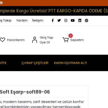
🧿
de Kargo Ücretsiz! PTT KARGO-KAPIDA ÖDEME (Satışlar
iş Takip
Yardım
İletişim
0
Giriş Yap
Favorilerim
Sepetim
Üye Ol
FİYE
ÇORAP ÇEŞİTLERİ
KADIN EŞOFMAN ALTI
tal Soft Eşarp-soft89-06
şarp, modern tasarımı, zarif desenleri ve üstün konfor
zel kombinlerinizin vazgeçilmez tamamlayıcısıdır.